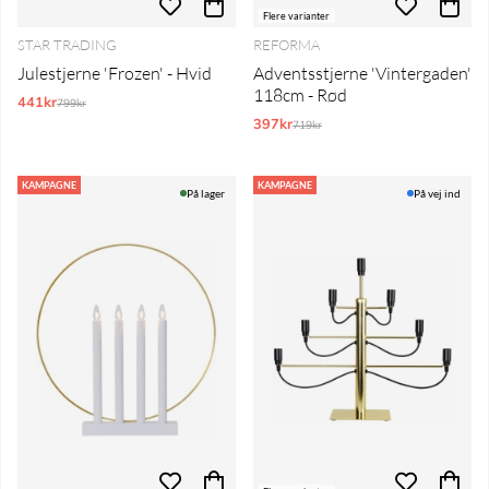
Flere varianter
STAR TRADING
REFORMA
Julestjerne 'Frozen' - Hvid
Adventsstjerne 'Vintergaden'
118cm - Rød
441kr
Normalpris:
799kr
397kr
Normalpris:
719kr
KAMPAGNE
KAMPAGNE
På lager
På vej ind