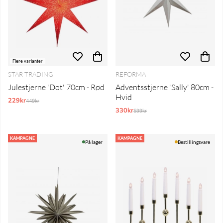
Flere varianter
STAR TRADING
REFORMA
Julestjerne 'Dot' 70cm - Rød
Adventsstjerne 'Sally' 80cm -
Hvid
229kr
Normalpris:
449kr
330kr
Normalpris:
599kr
KAMPAGNE
KAMPAGNE
På lager
Bestillingsvare