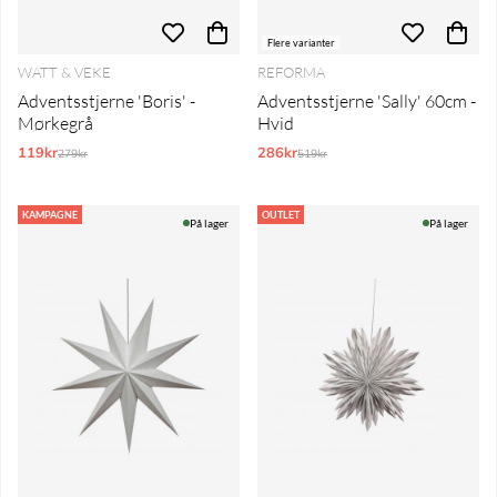
Flere varianter
WATT & VEKE
REFORMA
Adventsstjerne 'Boris' -
Adventsstjerne 'Sally' 60cm -
Mørkegrå
Hvid
119kr
Normalpris:
286kr
Normalpris:
279kr
519kr
KAMPAGNE
OUTLET
På lager
På lager