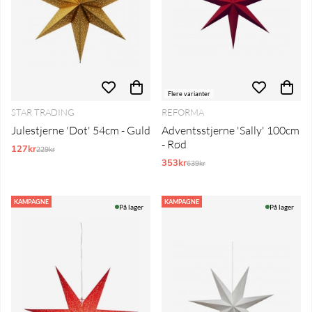
Flere varianter
STAR TRADING
REFORMA
Julestjerne 'Dot' 54cm - Guld
Adventsstjerne 'Sally' 100cm
- Rød
127kr
Normalpris:
229kr
353kr
Normalpris:
639kr
KAMPAGNE
KAMPAGNE
På lager
På lager