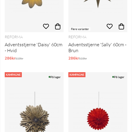
Flere varianter
REFORMA
REFORMA
Adventsstjerne 'Daisy' 60cm
Adventsstjerne 'Sally' 60cm -
- Hvid
Brun
286kr
Normalpris:
286kr
Normalpris:
519kr
519kr
KAMPAGNE
KAMPAGNE
På lager
På lager