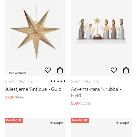
Flere varianter
STAR TRADING
STAR TRADING
★★★★★
Julestjerne 'Antique' - Guld
Adventskrans 'Krubba' -
Hvid
279kr
Normalpris:
559kr
559kr
Normalpris:
1109kr
KAMPAGNE
KAMPAGNE
På lager
På lager