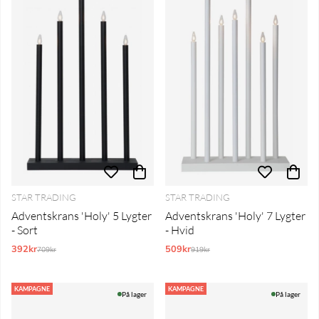
STAR TRADING
STAR TRADING
Adventskrans 'Holy' 5 Lygter
Adventskrans 'Holy' 7 Lygter
- Sort
- Hvid
392kr
Normalpris:
509kr
Normalpris:
709kr
919kr
KAMPAGNE
KAMPAGNE
På lager
På lager