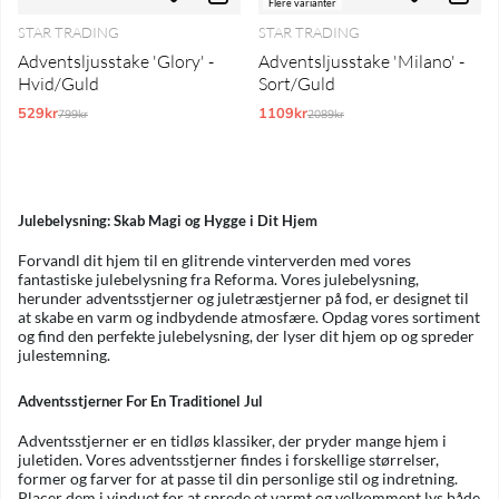
Flere varianter
STAR TRADING
STAR TRADING
Adventsljusstake 'Glory' -
Adventsljusstake 'Milano' -
Hvid/Guld
Sort/Guld
529kr
Normalpris:
1109kr
Normalpris:
799kr
2089kr
Julebelysning: Skab Magi og Hygge i Dit Hjem
Forvandl dit hjem til en glitrende vinterverden med vores
fantastiske julebelysning fra Reforma. Vores julebelysning,
herunder adventsstjerner og juletræstjerner på fod, er designet til
at skabe en varm og indbydende atmosfære. Opdag vores sortiment
og find den perfekte julebelysning, der lyser dit hjem op og spreder
julestemning.
Adventsstjerner For En Traditionel Jul
Adventsstjerner er en tidløs klassiker, der pryder mange hjem i
juletiden. Vores adventsstjerner findes i forskellige størrelser,
former og farver for at passe til din personlige stil og indretning.
Placer dem i vinduet for at sprede et varmt og velkomment lys både