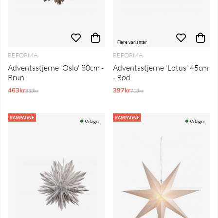
Flere varianter
REFORMA
REFORMA
Adventsstjerne 'Oslo' 80cm -
Adventsstjerne 'Lotus' 45cm
Brun
- Rød
463kr
Normalpris:
397kr
Normalpris:
839kr
719kr
KAMPAGNE
KAMPAGNE
På lager
På lager