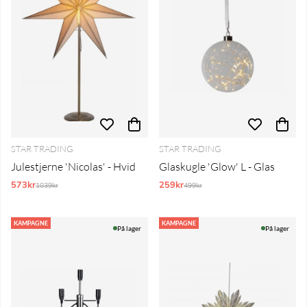
STAR TRADING
STAR TRADING
Julestjerne 'Nicolas' - Hvid
Glaskugle 'Glow' L - Glas
573kr
Normalpris:
259kr
Normalpris:
1039kr
499kr
KAMPAGNE
KAMPAGNE
På lager
På lager