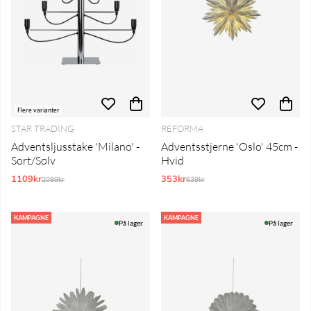
Flere varianter
STAR TRADING
REFORMA
Adventsljusstake 'Milano' -
Adventsstjerne 'Oslo' 45cm -
Sort/Sølv
Hvid
1109kr
Normalpris:
353kr
Normalpris:
2089kr
639kr
KAMPAGNE
KAMPAGNE
På lager
På lager