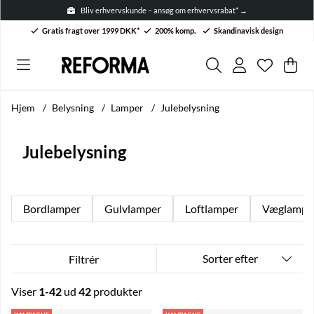
vskunde – ansøg om erhvervsrabat* →
Gratis fragt over 1999 DKK*
200% komp.
Skandinavisk design
Ønskelis
Antal på 
.
Ind
Anta
.
Hjem
Belysning
Lamper
Julebelysning
Julebelysning
Bordlamper
Gulvlamper
Loftlamper
Væglampe
Sorter efter
Filtrér
Viser
1-42
ud
42
produkter