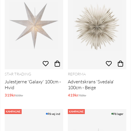
STAR TRADING
REFORMA
Julestjerne 'Galaxy' 100cm -
Adventskrans 'Svedala'
Hvid
100cm - Beige
319kr
Normalpris:
419kr
Normalpris:
609kr
759kr
KAMPAGNE
KAMPAGNE
På vej ind
På lager