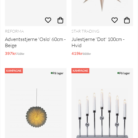
REFORMA
STAR TRADING
Adventsstjerne 'Oslo' 60cm -
Julestjerne 'Dot' 100cm -
Beige
Hvid
397kr
Normalpris:
419kr
Normalpris:
719kr
669kr
KAMPAGNE
KAMPAGNE
På lager
På lager