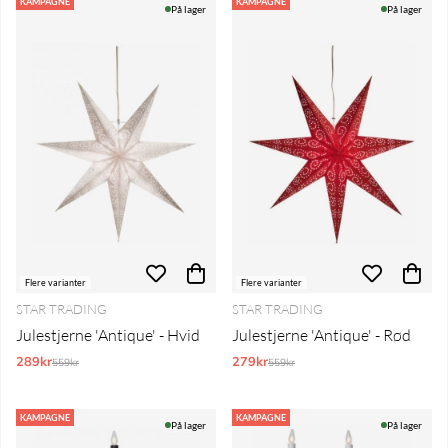
Produkter
KAMPAGNE
KAMPAGNE
På lager
På lager
Flere varianter
Flere varianter
STAR TRADING
STAR TRADING
Julestjerne 'Antique' - Hvid
Julestjerne 'Antique' - Rød
289kr
Normalpris:
279kr
Normalpris:
559kr
559kr
KAMPAGNE
KAMPAGNE
På lager
På lager