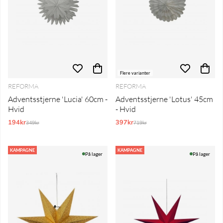
Flere varianter
REFORMA
REFORMA
Adventsstjerne 'Lucia' 60cm -
Adventsstjerne 'Lotus' 45cm
Hvid
- Hvid
194kr
Normalpris:
397kr
Normalpris:
349kr
719kr
KAMPAGNE
KAMPAGNE
På lager
På lager