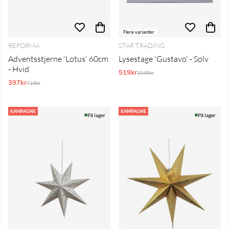
Flere varianter
REFORMA
STAR TRADING
Adventsstjerne 'Lotus' 60cm
Lysestage 'Gustavo' - Sølv
- Hvid
519kr
Normalpris:
1049kr
397kr
Normalpris:
719kr
KAMPAGNE
KAMPAGNE
På lager
På lager