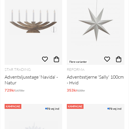
Flere varianter
STAR TRADING
REFORMA
Adventsljusstage 'Navida' -
Adventsstjerne 'Sally' 100cm
Natur
- Hvid
729kr
Normalpris:
353kr
Normalpris:
1479kr
639kr
KAMPAGNE
KAMPAGNE
På vej ind
På vej ind