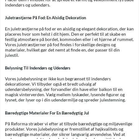
indendørs og udendørs.
Juletræstjerne På Fod: En Alsidig Dekoration
En juletræstjerne på fod er en alsidig og elegant dekoration, der kan
placeres hvor som helst i dit hjem. Den er perfekt til at skabe en
festlig atmosfære på bordet, kommoden eller i et hjørne af rummet.
Vores juletræstjerner på fod findes i forskellige designs og
materialer, hvilket gør det nemt at finde en, der passer til din
julestil.
Belysning Til Indendørs og Udendørs
Vores julebelysning er ikke kun begrænset til indendørs
dekorationer. Vi tilbyder også et bredt udvalg af
udendørsbelysning, der forvandler din have eller balkon til en
magisk vinterverden. Vælg mellem lyskæder, lysende figurer og
lysnet, der lyser op i din udendørmiljø og spreder julestemning.
Bæredygtige Materialer For En Bæredygtig Jul
På Reforma stræber vi efter at tilbyde bæredygtige og miljøvenlige
produkter. Vores julebelysning er fremstillet af højkvalitets og
bæredygtige materialer, der sikrer langvarig anvendelse. Ved at