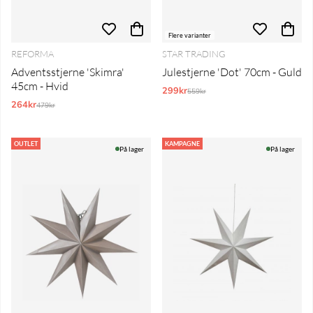
Flere varianter
REFORMA
STAR TRADING
Adventsstjerne 'Skimra'
Julestjerne 'Dot' 70cm - Guld
45cm - Hvid
299kr
Normalpris:
559kr
264kr
Normalpris:
479kr
OUTLET
KAMPAGNE
På lager
På lager