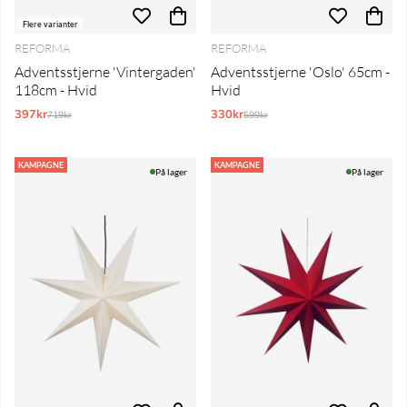
Flere varianter
REFORMA
REFORMA
Adventsstjerne 'Vintergaden'
Adventsstjerne 'Oslo' 65cm -
118cm - Hvid
Hvid
397kr
Normalpris:
330kr
Normalpris:
719kr
599kr
KAMPAGNE
KAMPAGNE
På lager
På lager