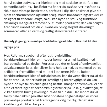
har vi et stort udvalg, der hjælper dig med at skabe en stilfuld og
personlig dækning. Hos Reforma finder du også serveringsfade og
skåle med vintage-inspiration, perfekt til dig, der ønsker at give dit
hjem et charmerende og unikt præg. Vores borddækningsartikler er
designet til at holde længe, så du kan nyde en smuk og funktionel
dækning i mange år fremover. Vi tilbyder produkter, der kan bruges
året rundt, uanset om du vil skabe en lys og elegant dækning til
sommeren eller en varm og festlig atmosfære til vinteren.
Bæredygtige og prisvenlige borddækningsartikler – Kvalitet til den
rigtige pris
Hos Reforma stræber vi efter at tilbyde billige
borddækningsartikler online, der kombinerer høj kvalitet med
bæredygtighed og design. Vores produkter er lavet af omhyggeligt
udvalgte materialer, der sikrer lang holdbarhed, og mange af vores
artikler er fremstillet med miljøet i tankerne. Når du køber
borddækningsartikler på udsalg hos os, kan du være sikker på, at du
får et produkt, der er både prisvenligt og bæredygtigt, så du kan
nyde dine nye tallerkener, glas og bestik i mange år fremover. Vi har
altid et stort lager af borddækningsartikler på udsalg, hvilket gør, at
vi kan tilbyde hurtig levering direkte til din dør. Uanset om du vil
forny hele dækningen eller blot opdatere nogle detaljer, er vores
prisvenlige produkter et fremragende valg for dig, der ønsker
kvalitet og stil til en lav pris.