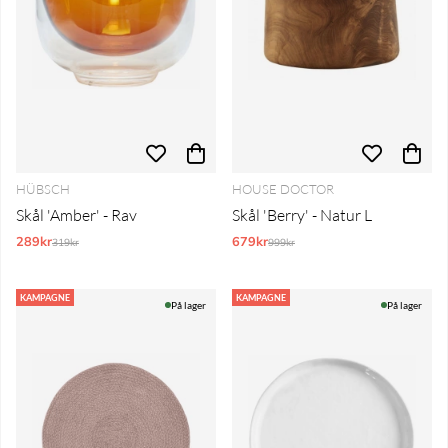
HÜBSCH
HOUSE DOCTOR
Skål 'Amber' - Rav
Skål 'Berry' - Natur L
289kr
Normalpris:
679kr
Normalpris:
319kr
999kr
KAMPAGNE
KAMPAGNE
På lager
På lager