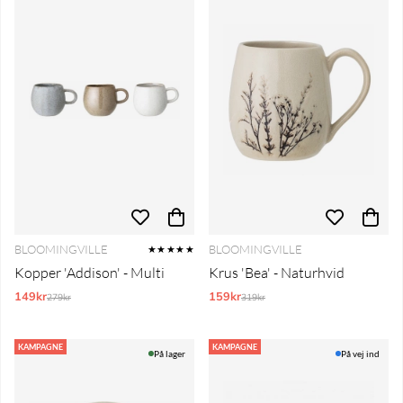
BLOOMINGVILLE
BLOOMINGVILLE
★★★★★
Kopper 'Addison' - Multi
Krus 'Bea' - Naturhvid
149kr
Normalpris:
159kr
Normalpris:
279kr
319kr
KAMPAGNE
KAMPAGNE
På lager
På vej ind