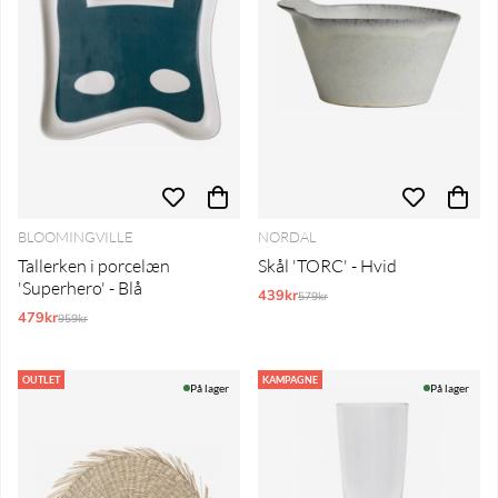
BLOOMINGVILLE
NORDAL
Tallerken i porcelæn
Skål 'TORC' - Hvid
'Superhero' - Blå
439kr
Normalpris:
579kr
479kr
Normalpris:
959kr
OUTLET
KAMPAGNE
På lager
På lager