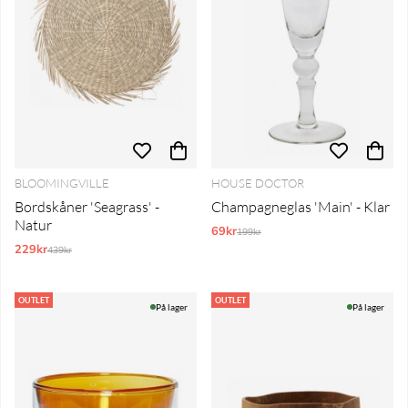
BLOOMINGVILLE
HOUSE DOCTOR
Bordskåner 'Seagrass' -
Champagneglas 'Main' - Klar
Natur
69kr
Normalpris:
199kr
229kr
Normalpris:
439kr
OUTLET
OUTLET
På lager
På lager