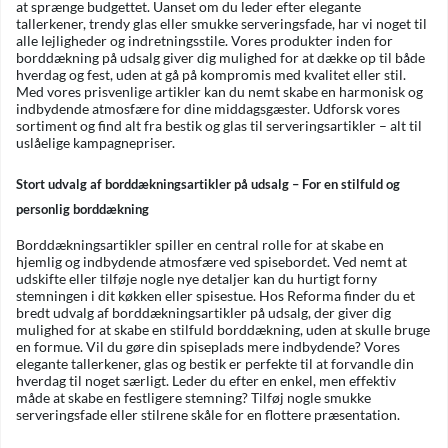
at sprænge budgettet. Uanset om du leder efter elegante
tallerkener, trendy glas eller smukke serveringsfade, har vi noget til
alle lejligheder og indretningsstile. Vores produkter inden for
borddækning på udsalg giver dig mulighed for at dække op til både
hverdag og fest, uden at gå på kompromis med kvalitet eller stil.
Med vores prisvenlige artikler kan du nemt skabe en harmonisk og
indbydende atmosfære for dine middagsgæster. Udforsk vores
sortiment og find alt fra bestik og glas til serveringsartikler – alt til
uslåelige kampagnepriser.
Stort udvalg af borddækningsartikler på udsalg – For en stilfuld og
personlig borddækning
Borddækningsartikler spiller en central rolle for at skabe en
hjemlig og indbydende atmosfære ved spisebordet. Ved nemt at
udskifte eller tilføje nogle nye detaljer kan du hurtigt forny
stemningen i dit køkken eller spisestue. Hos Reforma finder du et
bredt udvalg af borddækningsartikler på udsalg, der giver dig
mulighed for at skabe en stilfuld borddækning, uden at skulle bruge
en formue. Vil du gøre din spiseplads mere indbydende? Vores
elegante tallerkener, glas og bestik er perfekte til at forvandle din
hverdag til noget særligt. Leder du efter en enkel, men effektiv
måde at skabe en festligere stemning? Tilføj nogle smukke
serveringsfade eller stilrene skåle for en flottere præsentation.