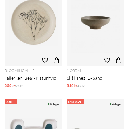
BLOOMINGVILLE
NORDAL
Tallerken 'Bea' - Naturhvid
Skål 'Inez' L - Sand
269kr
Normalpris:
319kr
Normalpris:
519kr
469kr
OUTLET
KAMPAGNE
På lager
På lager