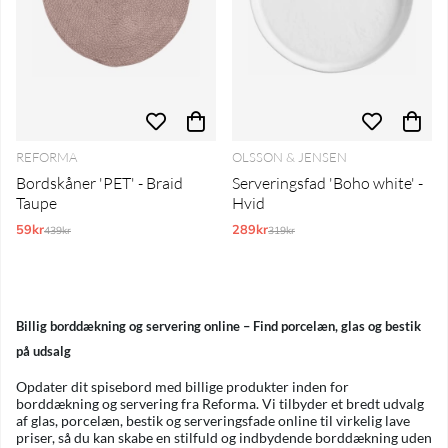
REFORMA
OLSSON & JENSEN
Bordskåner 'PET' - Braid
Serveringsfad 'Boho white' -
Taupe
Hvid
59kr
Normalpris:
289kr
Normalpris:
439kr
319kr
Billig borddækning og servering online – Find porcelæn, glas og bestik
på udsalg
Opdater dit spisebord med billige produkter inden for
borddækning og servering fra Reforma. Vi tilbyder et bredt udvalg
af glas, porcelæn, bestik og serveringsfade online til virkelig lave
priser, så du kan skabe en stilfuld og indbydende borddækning uden