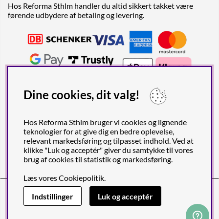
Hos Reforma Sthlm handler du altid sikkert takket være
førende udbydere af betaling og levering.
Dine cookies, dit valg!
Hos Reforma Sthlm bruger vi cookies og lignende
teknologier for at give dig en bedre oplevelse,
relevant markedsføring og tilpasset indhold. Ved at
klikke "Luk og acceptér" giver du samtykke til vores
brug af cookies til statistik og markedsføring.
Læs vores
Cookiepolitik
.
Reforma Sthlm AB (org. no. 556849-2606)
Engelbrektsgatan 29
(Note! Postal address only), SE-114 32
Indstillinger
Luk og acceptér
STOCKHOLM, Sweden