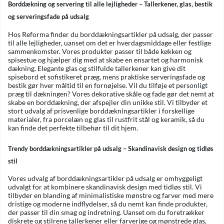
Borddækning og servering til alle lejligheder – Tallerkener, glas, bestik
og serveringsfade på udsalg
Hos Reforma finder du borddækningsartikler på udsalg, der passer
til alle lejligheder, uanset om det er hverdagsmiddage eller festlige
sammenkomster. Vores produkter passer til både køkken og
spisestue og hjælper dig med at skabe en ensartet og harmonisk
dækning. Elegante glas og stilfulde tallerkener kan give dit
spisebord et sofistikeret præg, mens praktiske serveringsfade og
bestik gør hver måltid til en fornøjelse. Vil du tilføje et personligt
præg til dækningen? Vores dekorative skåle og fade gør det nemt at
skabe en borddækning, der afspejler din unikke stil. Vi tilbyder et
stort udvalg af prisvenlige borddækningsartikler i forskellige
materialer, fra porcelæn og glas til rustfrit stål og keramik, så du
kan finde det perfekte tilbehør til dit hjem.
Trendy borddækningsartikler på udsalg – Skandinavisk design og tidløs
stil
Vores udvalg af borddækningsartikler på udsalg er omhyggeligt
udvalgt for at kombinere skandinavisk design med tidløs stil. Vi
tilbyder en blanding af minimalistiske mønstre og farver med mere
dristige og moderne indflydelser, så du nemt kan finde produkter,
der passer til din smag og indretning. Uanset om du foretrækker
diskrete og stilrene tallerkener eller farverige og mønstrede glas,