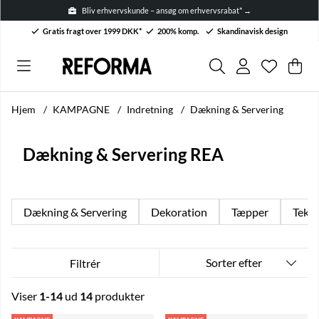
Bliv erhvervskunde – ansøg om erhvervsrabat* →
Gratis fragt over 1999 DKK*
200% komp.
Skandinavisk design
Ønskelis
Antal på 
.
Ind
Anta
.
Hjem
KAMPAGNE
Indretning
Dækning & Servering
Dækning & Servering REA
Dækning & Servering
Dekoration
Tæpper
Tekst
Sorter efter
Filtrér
Viser
1-14
ud
14
produkter