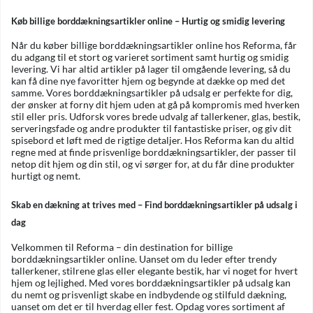
Køb billige borddækningsartikler online – Hurtig og smidig levering
Når du køber billige borddækningsartikler online hos Reforma, får
du adgang til et stort og varieret sortiment samt hurtig og smidig
levering. Vi har altid artikler på lager til omgående levering, så du
kan få dine nye favoritter hjem og begynde at dække op med det
samme. Vores borddækningsartikler på udsalg er perfekte for dig,
der ønsker at forny dit hjem uden at gå på kompromis med hverken
stil eller pris. Udforsk vores brede udvalg af tallerkener, glas, bestik,
serveringsfade og andre produkter til fantastiske priser, og giv dit
spisebord et løft med de rigtige detaljer. Hos Reforma kan du altid
regne med at finde prisvenlige borddækningsartikler, der passer til
netop dit hjem og din stil, og vi sørger for, at du får dine produkter
hurtigt og nemt.
Skab en dækning at trives med – Find borddækningsartikler på udsalg i
dag
Velkommen til Reforma – din destination for billige
borddækningsartikler online. Uanset om du leder efter trendy
tallerkener, stilrene glas eller elegante bestik, har vi noget for hvert
hjem og lejlighed. Med vores borddækningsartikler på udsalg kan
du nemt og prisvenligt skabe en indbydende og stilfuld dækning,
uanset om det er til hverdag eller fest. Opdag vores sortiment af