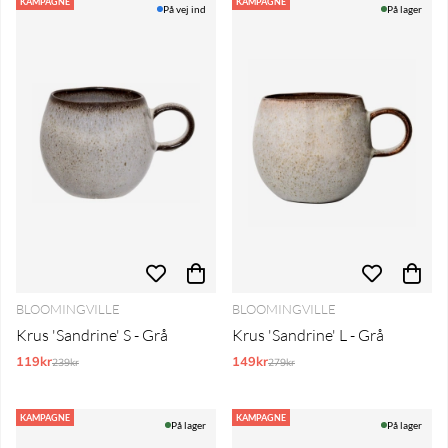
Produkter
KAMPAGNE
KAMPAGNE
På vej ind
På lager
BLOOMINGVILLE
BLOOMINGVILLE
Krus 'Sandrine' S - Grå
Krus 'Sandrine' L - Grå
119kr
Normalpris:
149kr
Normalpris:
239kr
279kr
KAMPAGNE
KAMPAGNE
På lager
På lager