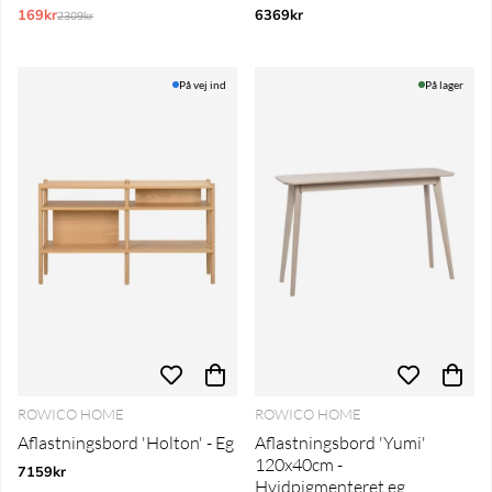
169kr
Normalpris:
6369kr
2309kr
På vej ind
På lager
ROWICO HOME
ROWICO HOME
Aflastningsbord 'Holton' - Eg
Aflastningsbord 'Yumi'
120x40cm -
7159kr
Hvidpigmenteret eg