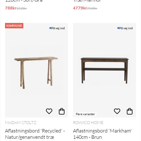
788kr
Normalpris:
4779kr
Normalpris:
1019kr
7049kr
KAMPAGNE
På vej ind
På vej ind
Flere varianter
MADAM STOLTZ
ROWICO HOME
Aflastningsbord 'Recycled' -
Aflastningsbord 'Markham'
Natur/genanvendt træ
140cm - Brun