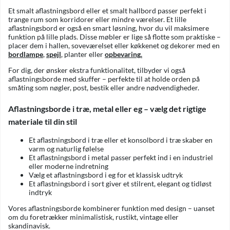
Et smalt aflastningsbord eller et smalt hallbord passer perfekt i
trange rum som korridorer eller mindre værelser. Et lille
aflastningsbord er også en smart løsning, hvor du vil maksimere
funktion på lille plads. Disse møbler er lige så flotte som praktiske –
placer dem i hallen, soveværelset eller køkkenet og dekorer med en
bordlampe
,
spejl
, planter eller
opbevaring
.
For dig, der ønsker ekstra funktionalitet, tilbyder vi også
aflastningsborde med skuffer – perfekte til at holde orden på
småting som nøgler, post, bestik eller andre nødvendigheder.
Aflastningsborde i træ, metal eller eg – vælg det rigtige
materiale til din stil
Et aflastningsbord i træ eller et konsolbord i træ skaber en
varm og naturlig følelse
Et aflastningsbord i metal passer perfekt ind i en industriel
eller moderne indretning
Vælg et aflastningsbord i eg for et klassisk udtryk
Et aflastningsbord i sort giver et stilrent, elegant og tidløst
indtryk
Vores aflastningsborde kombinerer funktion med design – uanset
om du foretrækker minimalistisk, rustikt, vintage eller
skandinavisk.