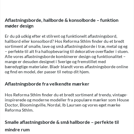
Aflastningsborde, hallborde & konsolborde – funktion
møder design
Er du på udkig efter et stilrent og funktionelt aflastningsbord,
hallbord eller konsolbord? Hos Reforma Sthlm finder du et bredt
sortiment af smalle, lave og små aflastningsborde i træ, metal og eg
– perfekte til alt fra hallopbevaring til dekorative overflader i stuen.
Alle vores aflastningsborde kombinerer design og funktionalitet –
mange er desuden designet i Sverige og fremstillet med
bæredygtige materialer. Bladr blandt vores aflastningsborde online
og find en model, der passer til netop dit hjem.
Aflastningsborde fra velkendte mærker
Hos Reforma Sthlm finder du et bredt sortiment af trendy, vintage-
inspirerede og moderne modeller fra populære mærker som House
Doctor, Bloomingville, Nordal, Ib Laursen og vores eget mærke
Reforma Sthlm.
Smalle aflastningsborde & små hallborde – perfekte til
mindre rum