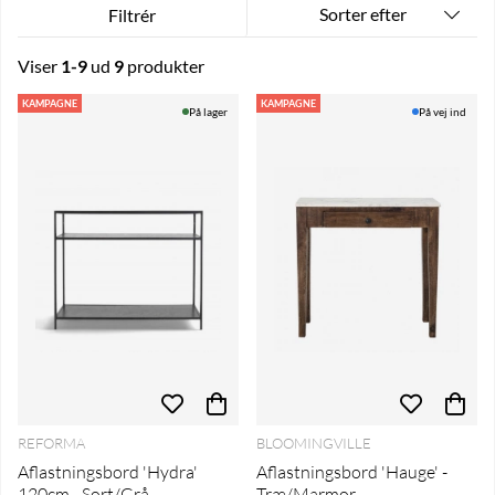
Sorter efter
Filtrér
Viser
1-9
ud
9
produkter
Produkter
KAMPAGNE
KAMPAGNE
På lager
På vej ind
REFORMA
BLOOMINGVILLE
Aflastningsbord 'Hydra'
Aflastningsbord 'Hauge' -
120cm - Sort/Grå
Træ/Marmor