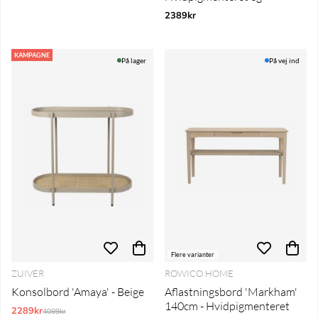
2389kr
KAMPAGNE
På lager
På vej ind
Flere varianter
ZUIVER
ROWICO HOME
Konsolbord 'Amaya' - Beige
Aflastningsbord 'Markham'
140cm - Hvidpigmenteret
2289kr
Normalpris:
4099kr