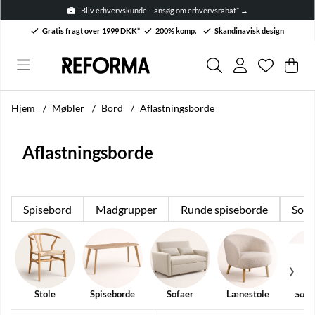
Bliv erhvervskunde – ansøg om erhvervsrabat* →
Gratis fragt over 1999 DKK*
200% komp.
Skandinavisk design
Ønskelis
Antal på 
.
Ind
Anta
.
Hjem
Møbler
Bord
Aflastningsborde
Aflastningsborde
Spisebord
Madgrupper
Runde spiseborde
Sofa
Stole
Spiseborde
Sofaer
Lænestole
Sofa