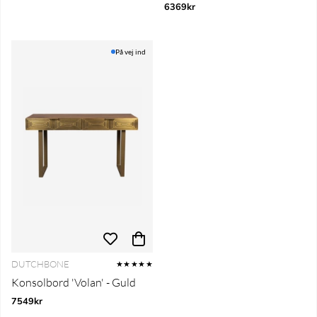
6369kr
På vej ind
DUTCHBONE
★★★★★
Konsolbord 'Volan' - Guld
7549kr