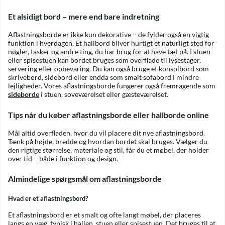
Et alsidigt bord – mere end bare indretning
Aflastningsborde er ikke kun dekorative – de fylder også en vigtig
funktion i hverdagen. Et hallbord bliver hurtigt et naturligt sted for
nøgler, tasker og andre ting, du har brug for at have tæt på. I stuen
eller spisestuen kan bordet bruges som overflade til lysestager,
servering eller opbevaring. Du kan også bruge et konsolbord som
skrivebord, sidebord eller endda som smalt sofabord i mindre
lejligheder. Vores aflastningsborde fungerer også fremragende som
sideborde
i stuen, soveværelset eller gæsteværelset.
Tips når du køber aflastningsborde eller hallborde online
Mål altid overfladen, hvor du vil placere dit nye aflastningsbord.
Tænk på højde, bredde og hvordan bordet skal bruges. Vælger du
den rigtige størrelse, materiale og stil, får du et møbel, der holder
over tid – både i funktion og design.
Almindelige spørgsmål om aflastningsborde
Hvad er et aflastningsbord?
Et aflastningsbord er et smalt og ofte langt møbel, der placeres
langs en væg, typisk i hallen, stuen eller spisestuen. Det bruges til at