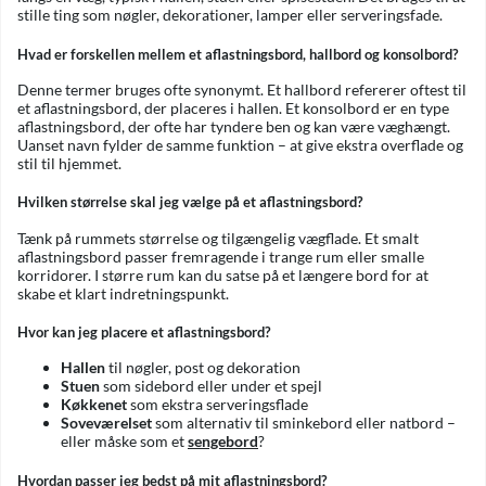
stille ting som nøgler, dekorationer, lamper eller serveringsfade.
Hvad er forskellen mellem et aflastningsbord, hallbord og konsolbord?
Denne termer bruges ofte synonymt. Et hallbord refererer oftest til
et aflastningsbord, der placeres i hallen. Et konsolbord er en type
aflastningsbord, der ofte har tyndere ben og kan være væghængt.
Uanset navn fylder de samme funktion – at give ekstra overflade og
stil til hjemmet.
Hvilken størrelse skal jeg vælge på et aflastningsbord?
Tænk på rummets størrelse og tilgængelig vægflade. Et smalt
aflastningsbord passer fremragende i trange rum eller smalle
korridorer. I større rum kan du satse på et længere bord for at
skabe et klart indretningspunkt.
Hvor kan jeg placere et aflastningsbord?
Hallen
til nøgler, post og dekoration
Stuen
som sidebord eller under et spejl
Køkkenet
som ekstra serveringsflade
Soveværelset
som alternativ til sminkebord eller natbord –
eller måske som et
sengebord
?
Hvordan passer jeg bedst på mit aflastningsbord?