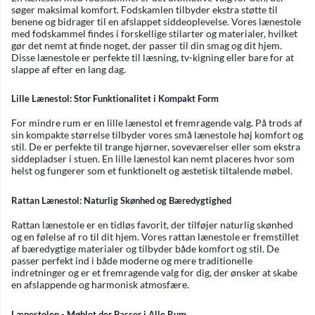
søger maksimal komfort. Fodskamlen tilbyder ekstra støtte til
benene og bidrager til en afslappet siddeoplevelse. Vores lænestole
med fodskammel findes i forskellige stilarter og materialer, hvilket
gør det nemt at finde noget, der passer til din smag og dit hjem.
Disse lænestole er perfekte til læsning, tv-kigning eller bare for at
slappe af efter en lang dag.
Lille Lænestol: Stor Funktionalitet i Kompakt Form
For mindre rum er en lille lænestol et fremragende valg. På trods af
sin kompakte størrelse tilbyder vores små lænestole høj komfort og
stil. De er perfekte til trange hjørner, soveværelser eller som ekstra
siddepladser i stuen. En lille lænestol kan nemt placeres hvor som
helst og fungerer som et funktionelt og æstetisk tiltalende møbel.
Rattan Lænestol: Naturlig Skønhed og Bæredygtighed
Rattan lænestole er en tidløs favorit, der tilføjer naturlig skønhed
og en følelse af ro til dit hjem. Vores rattan lænestole er fremstillet
af bæredygtige materialer og tilbyder både komfort og stil. De
passer perfekt ind i både moderne og mere traditionelle
indretninger og er et fremragende valg for dig, der ønsker at skabe
en afslappende og harmonisk atmosfære.
Lænestolen - Møblet der Passer i Alle Rum