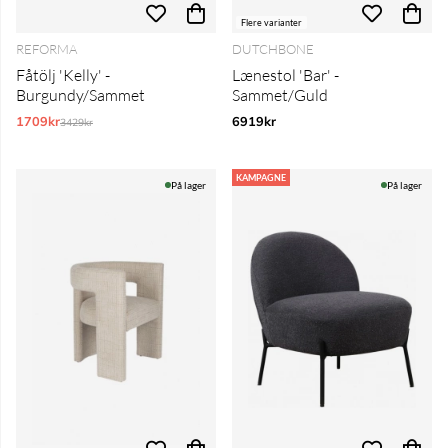
Flere varianter
REFORMA
DUTCHBONE
Fåtölj 'Kelly' -
Lænestol 'Bar' -
Burgundy/Sammet
Sammet/Guld
1709kr
Normalpris:
6919kr
3429kr
KAMPAGNE
På lager
På lager