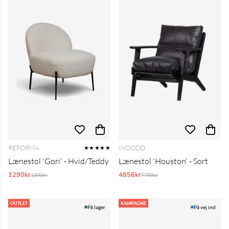
REFORMA
WOOOD
★★★★★
Lænestol 'Gori' - Hvid/Teddy
Lænestol 'Houston' - Sort
1290kr
Normalpris:
4856kr
Normalpris:
1890kr
7789kr
OUTLET
KAMPAGNE
På lager
På vej ind