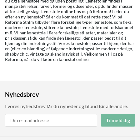
du også lænestole med og uden polstring. Lænestolen findes i
mange størrelser, farver, former og udseender, og du finder masser
af forskellige slags lænestole online hos os på Reforma! Leder du
efter en ny lænestol? Så er du kommet til det rette sted! Vi på
Reforma Sthlm tilbyder flere forskellige typer lænestole, som f.eks.
moderne lænestole, stilrene lænestole, lænestole med fodskammel
m.fl. Vi har lænestole i flere forskellige stilarter, materialer og
prisklasser, så du kan finde den lænestol, der passer bedst til dit
hjem og din indretningsstil. Vores lænestole passer til hjem, der har
en (eller en blanding) af følgende indretningsstile: moderne design,
shabby chic, vintage og skandinavisk stil. Velkommen til os på
Reforma, når du vil købe en lænestol online.
Nyhedsbrev
I vores nyhedsbrev får du nyheder og tilbud før alle andre.
Tilmeld dig