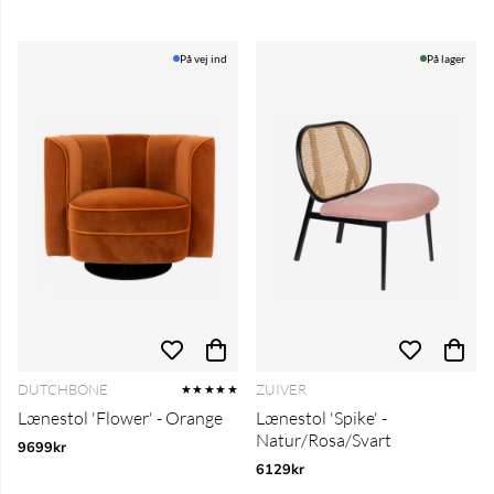
På vej ind
På lager
DUTCHBONE
ZUIVER
★★★★★
Lænestol 'Flower' - Orange
Lænestol 'Spike' -
Natur/Rosa/Svart
9699kr
6129kr