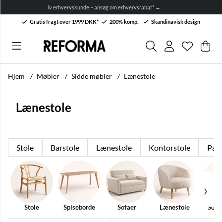
Alt til sommerbordet! Op til 5
Gratis fragt over 1999 DKK*
200% komp.
Skandinavisk design
Ønskelis
Antal på 
.
Ind
Anta
.
Hjem
Møbler
Sidde møbler
Lænestole
Lænestole
Stole
Barstole
Lænestole
Kontorstole
Pall
Stole
Spiseborde
Sofaer
Lænestole
Sofa