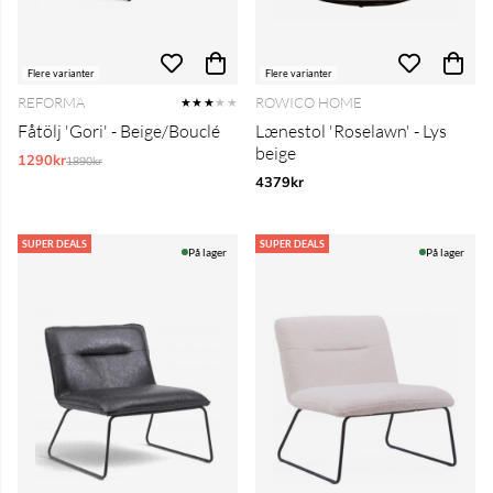
Flere varianter
Flere varianter
REFORMA
ROWICO HOME
★★★
★★
Fåtölj 'Gori' - Beige/Bouclé
Lænestol 'Roselawn' - Lys
beige
1290kr
Normalpris:
1890kr
4379kr
SUPER DEALS
SUPER DEALS
På lager
På lager