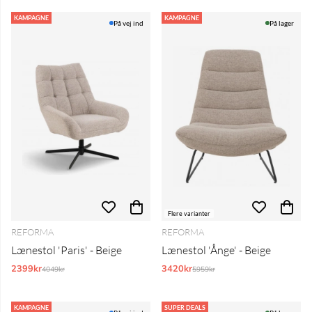
KAMPAGNE
KAMPAGNE
På vej ind
På lager
Flere varianter
REFORMA
REFORMA
Lænestol 'Paris' - Beige
Lænestol 'Ånge' - Beige
2399kr
Normalpris:
3420kr
Normalpris:
4049kr
5959kr
KAMPAGNE
SUPER DEALS