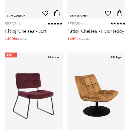
Flere varianter
Flere varianter
REFORMA
REFORMA
★★★★★
★★★★★
Fåtløj 'Chelsea' - Sort
Fåtløj 'Chelsea' - Hvid/Teddy
1490kr
Normalpris:
1490kr
Normalpris:
1790kr
1790kr
OUTLET
På lager
På lager