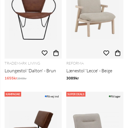
TRADEMARK LIVING
REFORMA
Loungestol 'Dalton' - Brun
Lænestol 'Lecce' - Beige
1655kr
Normalpris:
3089kr
2949kr
KAMPAGNE
SUPER DEALS
På vej ind
På lager