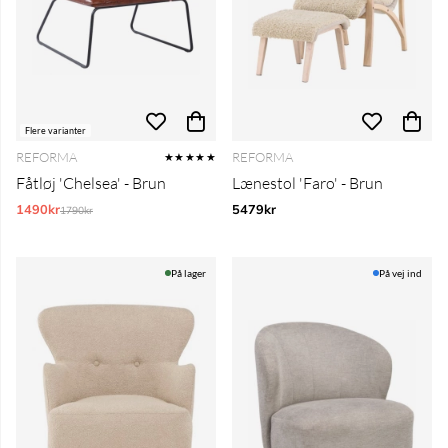
Flere varianter
REFORMA
REFORMA
★★★★★
Fåtløj 'Chelsea' - Brun
Lænestol 'Faro' - Brun
1490kr
Normalpris:
5479kr
1790kr
På lager
På vej ind