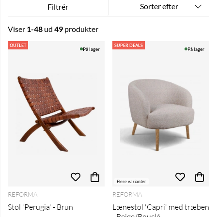
Sorter efter
Filtrér
Viser
1-48
ud
49
produkter
Produkter
OUTLET
SUPER DEALS
På lager
På lager
Flere varianter
REFORMA
REFORMA
Stol 'Perugia' - Brun
Lænestol 'Capri' med træben
- Beige/Bouclé