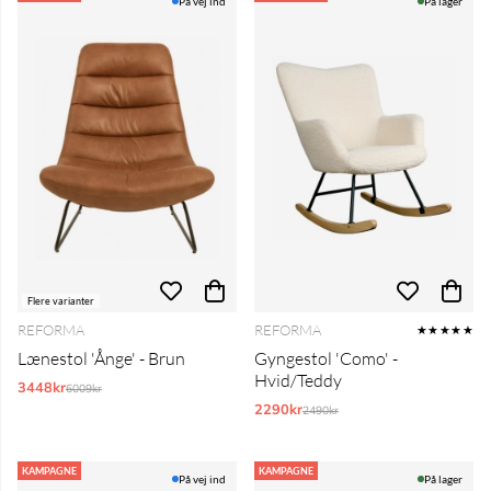
På vej ind
På lager
Flere varianter
REFORMA
REFORMA
★★★★★
Lænestol 'Ånge' - Brun
Gyngestol 'Como' -
Hvid/Teddy
3448kr
Normalpris:
6009kr
2290kr
Normalpris:
2490kr
KAMPAGNE
KAMPAGNE
På vej ind
På lager