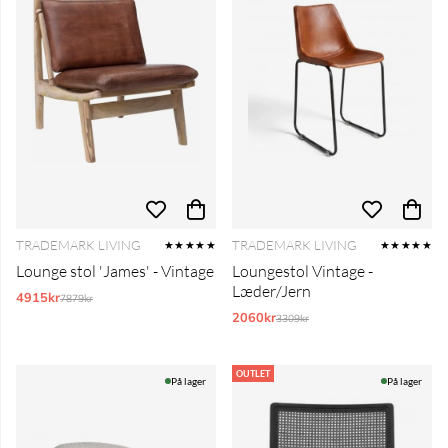
TRADEMARK LIVING
TRADEMARK LIVING
★★★★★
★★★★★
Lounge stol 'James' - Vintage
Loungestol Vintage -
Læder/Jern
4915kr
Normalpris:
7879kr
2060kr
Normalpris:
3309kr
OUTLET
På lager
På lager