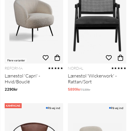
Flere varianter
REFORMA
NORDAL
★★★★★
★★★★★
Lænestol 'Capri' -
Lænestol 'Wickerwork' -
Hvid/Bouclé
Rattan/Sort
2290kr
5899kr
Normalpris:
7139kr
KAMPAGNE
På vej ind
På vej ind