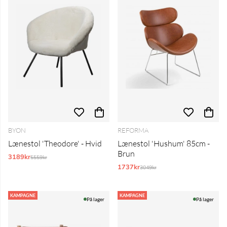
BYON
REFORMA
Lænestol 'Theodore' - Hvid
Lænestol 'Hushum' 85cm -
Brun
3189kr
Normalpris:
5559kr
1737kr
Normalpris:
3049kr
KAMPAGNE
KAMPAGNE
På lager
På lager