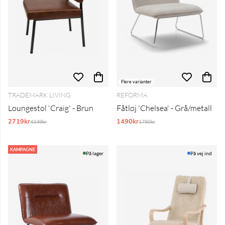
Flere varianter
TRADEMARK LIVING
REFORMA
Loungestol 'Craig' - Brun
Fåtløj 'Chelsea' - Grå/metall
2719kr
Normalpris:
1490kr
Normalpris:
4349kr
1790kr
KAMPAGNE
På lager
På vej ind