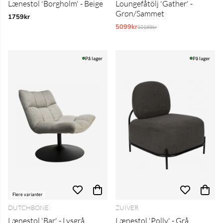
Lænestol 'Borgholm' - Beige
Loungefåtölj 'Gather' -
Grøn/Sammet
1759kr
5099kr
Normalpris:
10189kr
På lager
På lager
Flere varianter
DUTCHBONE
ZUIVER
Lænestol 'Bar' - Lysgrå
Lænestol 'Polly' - Grå