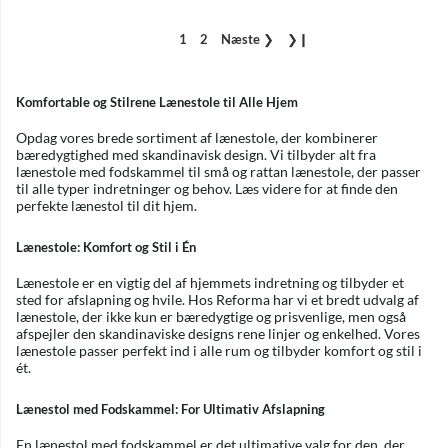
1
2
Næste
❯
❯❙
Komfortable og Stilrene Lænestole til Alle Hjem
Opdag vores brede sortiment af lænestole, der kombinerer
bæredygtighed med skandinavisk design. Vi tilbyder alt fra
lænestole med fodskammel til små og rattan lænestole, der passer
til alle typer indretninger og behov. Læs videre for at finde den
perfekte lænestol til dit hjem.
Lænestole: Komfort og Stil i Én
Lænestole er en vigtig del af hjemmets indretning og tilbyder et
sted for afslapning og hvile. Hos Reforma har vi et bredt udvalg af
lænestole, der ikke kun er bæredygtige og prisvenlige, men også
afspejler den skandinaviske designs rene linjer og enkelhed. Vores
lænestole passer perfekt ind i alle rum og tilbyder komfort og stil i
ét.
Lænestol med Fodskammel: For Ultimativ Afslapning
En lænestol med fodskammel er det ultimative valg for den, der