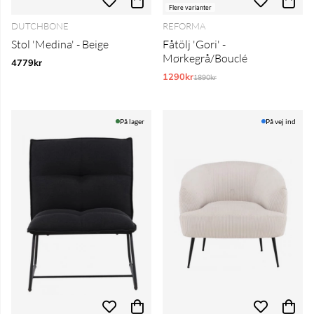
Flere varianter
DUTCHBONE
REFORMA
Stol 'Medina' - Beige
Fåtölj 'Gori' -
Mørkegrå/Bouclé
4779kr
1290kr
Normalpris:
1890kr
På lager
På vej ind