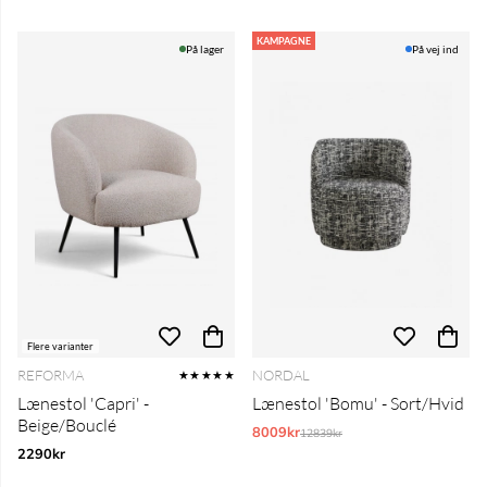
KAMPAGNE
På lager
På vej ind
Flere varianter
REFORMA
NORDAL
★★★★★
Lænestol 'Capri' -
Lænestol 'Bomu' - Sort/Hvid
Beige/Bouclé
8009kr
Normalpris:
12839kr
2290kr