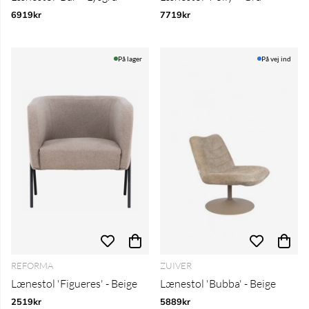
6919kr
7719kr
På lager
På vej ind
REFORMA
ZUIVER
Lænestol 'Figueres' - Beige
Lænestol 'Bubba' - Beige
2519kr
5889kr