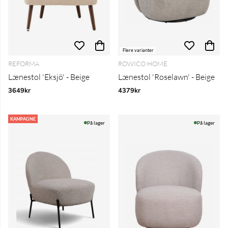
Flere varianter
REFORMA
ROWICO HOME
Lænestol 'Eksjö' - Beige
Lænestol 'Roselawn' - Beige
3649kr
4379kr
KAMPAGNE
På lager
På lager