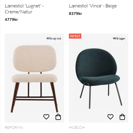
Lænestol 'Lugnet' -
Lænestol 'Vince' - Beige
Creme/Natur
8379kr
4779kr
OUTLET
På vej ind
På lager
REFORMA
HÜBSCH