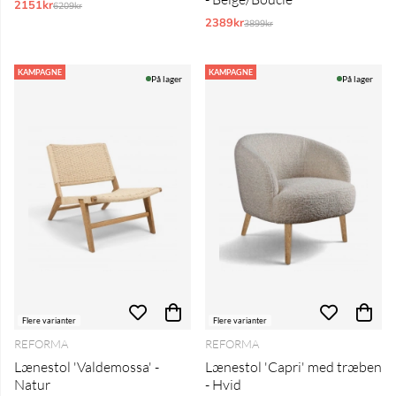
2151kr
Normalpris:
6209kr
2389kr
Normalpris:
3899kr
KAMPAGNE
KAMPAGNE
På lager
På lager
Flere varianter
Flere varianter
REFORMA
REFORMA
Lænestol 'Valdemossa' -
Lænestol 'Capri' med træben
Natur
- Hvid