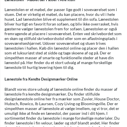
Lænestolen er et møbel, der passer lige godt i soveværelset som i
stuen. Det er virkelig et møbel, du kan placere, hvor du vil i hele
huset. Lad lænestolen blive et supplement til din sofa. Lænestolen
bliver hurtigt en favorit foran sofaen, og bliv ikke overrasket, hvis
gæsterne vælger lænestolen frem for sofaen. Lænestolen er også
fremragende at placere i soveværelset. Enten ved skrivebordet som
en skøn og stilfuld skrivebordsstol eller som en aflastningsplads i
soveværelseshjørnet. Udover soveværelset og stuen trives
lænestolen i hallen. Køb din lænestol online og placer den i hallen
som et luksuriøst sted at sidde og tage skoene af og på. Der er
simpelthen masser af smarte og funktionelle steder at have din
lænestol på. Her finder du et stort udvalg af mange forskellige
lænestole til hurtig levering hjem til dig.
Lænestole fra Kendte Designmærker Online
Blandt vores store udvalg af lænestole online finder du masser af
lænestole fra kendte designmærker. Du finder stilfulde
designlænestole online her fra mærker som Zuvier, House Doctor,
Hubsch, Rowico, Ib Laursen, Cozy Living og Bloomingville. Der er
simpelthen masser af lænestole at vælge imellem, og vi tror, det er
umuligt ikke at finde en lænestol, der passer ind i dit hjem. I
sortimentet finder du lænestole i mange forskellige materialer. Du
finder lænestole i fin velour, læder og stof blandt andet. Her finder