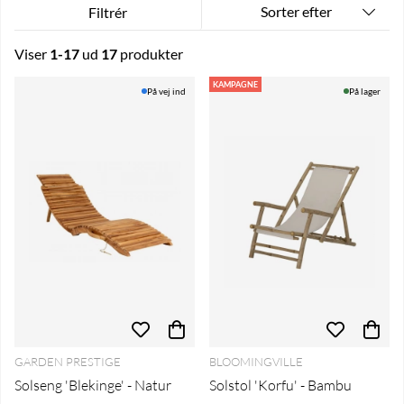
Sorter efter
Filtrér
Viser
1-17
ud
17
produkter
Produkter
KAMPAGNE
På vej ind
På lager
GARDEN PRESTIGE
BLOOMINGVILLE
Solseng 'Blekinge' - Natur
Solstol 'Korfu' - Bambu