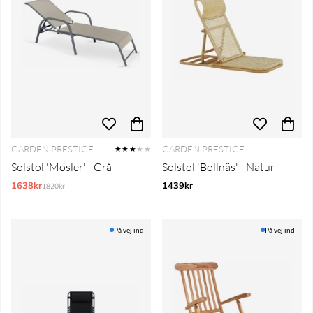
GARDEN PRESTIGE
GARDEN PRESTIGE
★★★
★★
Solstol 'Mosler' - Grå
Solstol 'Bollnäs' - Natur
1638kr
Normalpris:
1439kr
1820kr
På vej ind
På vej ind