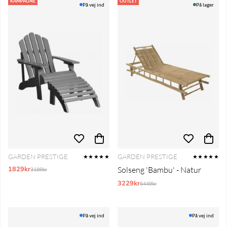
KAMPAGNE
OUTLET
På vej ind
På lager
GARDEN PRESTIGE
GARDEN PRESTIGE
★★★★★
★★★★★
1829kr
Normalpris:
Solseng 'Bambu' - Natur
3189kr
3229kr
Normalpris:
6449kr
På vej ind
På vej ind