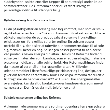
siddehynder i solstolene eller tæpper til at putte sig i under kolde
sommeraftener. Hos Reforma finder du et stort udvalg af
prisvenlige solstole til udendørs brug.
Køb din solseng hos Reforma online
Er du på udkig efter en solseng med høj komfort, men som er smuk
og ikke koster en formue? Så er du kommet til det rette sted. Hos os
på Reforma finder du et bredt udvalg af solsenge i forskellige
prisklasser og i forskellige stilarter online. En solseng passer
perfekt til dig, der elsker at udnytte alle sommerens dage til at sole
sig, mens du læser en bog. Solsengen passer perfekt til at placere
ved poolen, i haven eller på din altan. Hos os på Reforma finder du
solsenge i materialer som bambus, som er et bæredygtigt materiale
og som er holdbart til alle vejrforhold. Hos Reformasthlm.se finder
du masser af varer til din terrasse eller altan. Vi tilbyder
udendørsmøbler i flere forskellige prisklasser og i høj design, der
giver din terrasse et fantastisk look. Hos os på Reforma får du altid
fri fragt, når du handler over 499 kr. Hvis du har spørgsmål eller
overvejelser, kan du altid kontakte vores kundeservice, som meget
gerne svarer. Du når os via mail, telefon og chat!
Solstole og solsenge online hos Reforma
At kunne nyde sommerens alle soltimer udendørs i en skøn solseng