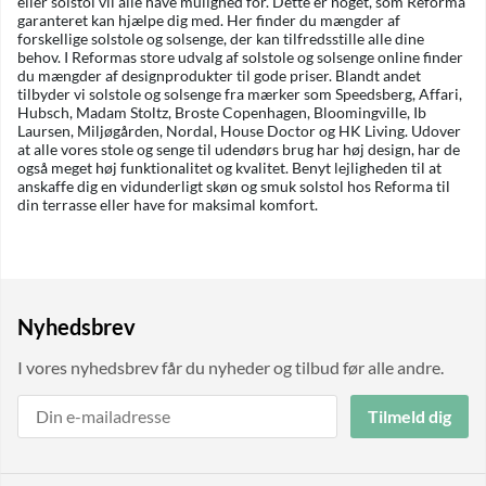
eller solstol vil alle have mulighed for. Dette er noget, som Reforma
garanteret kan hjælpe dig med. Her finder du mængder af
forskellige solstole og solsenge, der kan tilfredsstille alle dine
behov. I Reformas store udvalg af solstole og solsenge online finder
du mængder af designprodukter til gode priser. Blandt andet
tilbyder vi solstole og solsenge fra mærker som Speedsberg, Affari,
Hubsch, Madam Stoltz, Broste Copenhagen, Bloomingville, Ib
Laursen, Miljøgården, Nordal, House Doctor og HK Living. Udover
at alle vores stole og senge til udendørs brug har høj design, har de
også meget høj funktionalitet og kvalitet. Benyt lejligheden til at
anskaffe dig en vidunderligt skøn og smuk solstol hos Reforma til
din terrasse eller have for maksimal komfort.
Nyhedsbrev
I vores nyhedsbrev får du nyheder og tilbud før alle andre.
Tilmeld dig