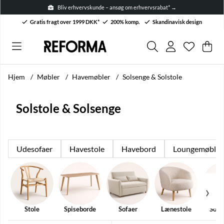
Bliv erhvervskunde – ansøg om erhvervsrabat* →
Gratis fragt over 1999 DKK*
200% komp.
Skandinavisk design
Ønskelis
Antal på 
.
Ind
Anta
.
Hjem
Møbler
Havemøbler
Solsenge & Solstole
Solstole & Solsenge
Udesofaer
Havestole
Havebord
Loungemøbler
Stole
Spiseborde
Sofaer
Lænestole
Sofa