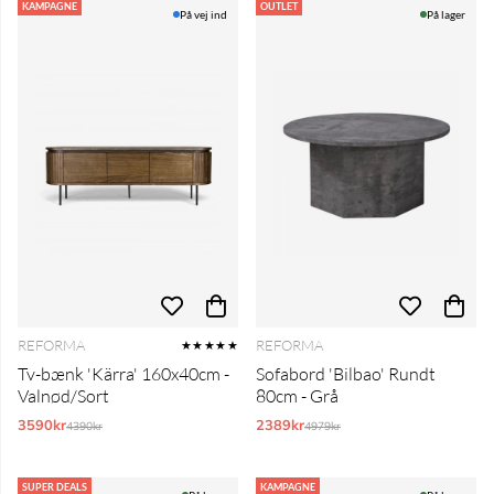
KAMPAGNE
OUTLET
På vej ind
På lager
REFORMA
REFORMA
★★★★★
Tv-bænk 'Kärra' 160x40cm -
Sofabord 'Bilbao' Rundt
Valnød/Sort
80cm - Grå
3590kr
Normalpris:
2389kr
Normalpris:
4390kr
4979kr
SUPER DEALS
KAMPAGNE