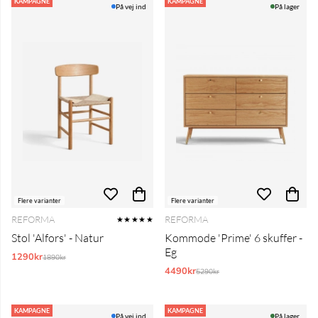
Produkter
KAMPAGNE
KAMPAGNE
På vej ind
På lager
Flere varianter
Flere varianter
REFORMA
REFORMA
★★★★★
Stol 'Alfors' - Natur
Kommode 'Prime' 6 skuffer -
Eg
1290kr
Normalpris:
1890kr
4490kr
Normalpris:
5290kr
KAMPAGNE
KAMPAGNE
På vej ind
På lager