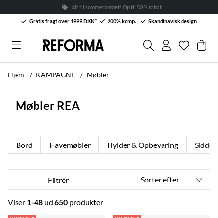
Alt til sommerbordet! Op til 50 % rabat. →
Gratis fragt over 1999 DKK*
200% komp.
Skandinavisk design
Ønskelis
Antal på 
.
Ind
Anta
.
Hjem
KAMPAGNE
Møbler
Møbler REA
Bord
Havemøbler
Hylder & Opbevaring
Sidde 
Sorter efter
Filtrér
Viser
1-48
ud
650
produkter