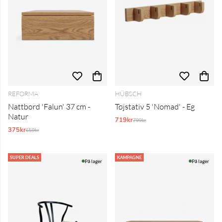
REFORMA
HÜBSCH
Nattbord 'Falun' 37 cm -
Tøjstativ 5 'Nomad' - Eg
Natur
719kr
Normalpris:
799kr
375kr
Normalpris:
659kr
SUPER DEALS
KAMPAGNE
På lager
På lager