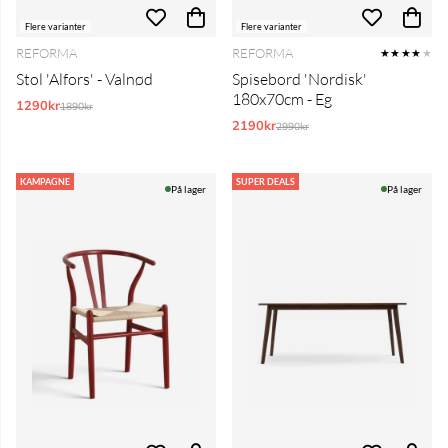
Flere varianter
Flere varianter
REFORMA
REFORMA
★★★★
★
Stol 'Alfors' - Valnød
Spisebord 'Nordisk'
180x70cm - Eg
1290kr
Normalpris:
1890kr
2190kr
Normalpris:
2990kr
KAMPAGNE
SUPER DEALS
På lager
På lager