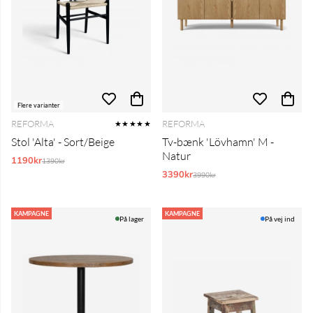
Flere varianter
REFORMA
REFORMA
★★★★★
Stol 'Alta' - Sort/Beige
Tv-bænk 'Lövhamn' M -
Natur
1190kr
Normalpris:
1390kr
3390kr
Normalpris:
3990kr
KAMPAGNE
KAMPAGNE
På lager
På vej ind