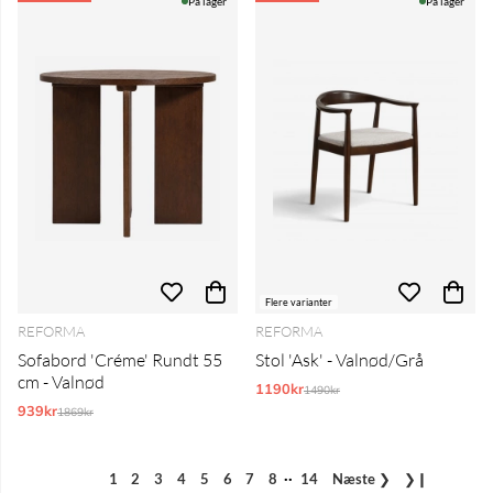
På lager
På lager
Flere varianter
REFORMA
REFORMA
Sofabord 'Créme' Rundt 55
Stol 'Ask' - Valnød/Grå
cm - Valnød
1190kr
Normalpris:
1490kr
939kr
Normalpris:
1869kr
..
1
2
3
4
5
6
7
8
14
Næste
❯
❯❙