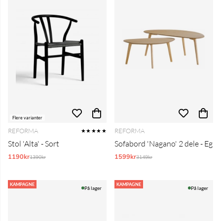
Flere varianter
REFORMA
REFORMA
★★★★★
Stol 'Alta' - Sort
Sofabord 'Nagano' 2 dele - Eg
1190kr
Normalpris:
1599kr
Normalpris:
1390kr
3149kr
KAMPAGNE
KAMPAGNE
På lager
På lager