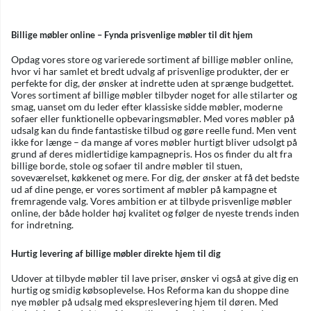
Billige møbler online – Fynda prisvenlige møbler til dit hjem
Opdag vores store og varierede sortiment af billige møbler online,
hvor vi har samlet et bredt udvalg af prisvenlige produkter, der er
perfekte for dig, der ønsker at indrette uden at sprænge budgettet.
Vores sortiment af billige møbler tilbyder noget for alle stilarter og
smag, uanset om du leder efter klassiske sidde møbler, moderne
sofaer eller funktionelle opbevaringsmøbler. Med vores møbler på
udsalg kan du finde fantastiske tilbud og gøre reelle fund. Men vent
ikke for længe – da mange af vores møbler hurtigt bliver udsolgt på
grund af deres midlertidige kampagnepris. Hos os finder du alt fra
billige borde, stole og sofaer til andre møbler til stuen,
soveværelset, køkkenet og mere. For dig, der ønsker at få det bedste
ud af dine penge, er vores sortiment af møbler på kampagne et
fremragende valg. Vores ambition er at tilbyde prisvenlige møbler
online, der både holder høj kvalitet og følger de nyeste trends inden
for indretning.
Hurtig levering af billige møbler direkte hjem til dig
Udover at tilbyde møbler til lave priser, ønsker vi også at give dig en
hurtig og smidig købsoplevelse. Hos Reforma kan du shoppe dine
nye møbler på udsalg med ekspreslevering hjem til døren. Med