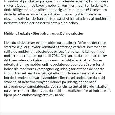
tusindvis af produkter på lager til omgående levering, kan du være
sikker på, at din nye favoritmøbel ankommer inden for få dage. At
finde billige møbler online har aldrig været nemmere! Uanset om
du leder efter en ny sofa, praktiske opbevaringsløsninger eller
elegante spiseborde, kan du stole på, at vi har et udvalg af møbler til
nedsatte priser, der passer til netop dine behov.
Møbler på udsalg – Stort udvalg og uslåelige rabatter
Hvis du aktivt søger efter møbler på udsalg, er Reforma det rette
sted for dig. Vi tilbyder konstant et stort og varieret sortiment af
stilfulde møbler til rabatterede priser. Nogle gange kan du finde
møbler med rabatter på op til 70%! Det gør, at du nemt kan forny
dit hjem uden at gå på kompromis med stil eller kvalitet. Vores
udvalg af billige møbler online opdateres løbende, så sørg for at
holde øje med vores kampagner og udsalg for at finde de bedste
tilbud. Uanset om du er på jagt efter moderne sofaer, rustikke
borde, trendy opbevaringsmøbler eller noget andet, kan du altid
stole på, at Reforma tilbyder møbler på udsalg, der er både
prisvenlige og iøjnefaldende. Ved regelmæssigt at tilbyde rabatter
på vores møbler sikrer vi, at du altid har mulighed for at indrette dit
hjem på en omkostningseffektiv måde.