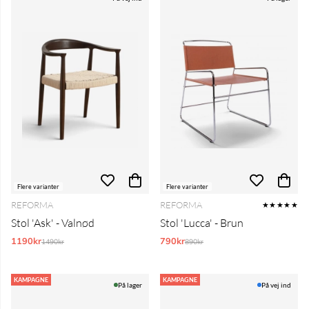
Flere varianter
Flere varianter
REFORMA
REFORMA
★★★★★
Stol 'Ask' - Valnød
Stol 'Lucca' - Brun
1190kr
Normalpris:
790kr
Normalpris:
1490kr
890kr
KAMPAGNE
KAMPAGNE
På lager
På vej ind