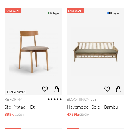
KAMPAGNE
KAMPAGNE
På lager
På vej ind
Flere varianter
REFORMA
BLOOMINGVILLE
★★★★★
Stol 'Ystad' - Eg
Havemøbel 'Sole' - Bambu
899kr
Normalpris:
4759kr
Normalpris:
1190kr
9509kr