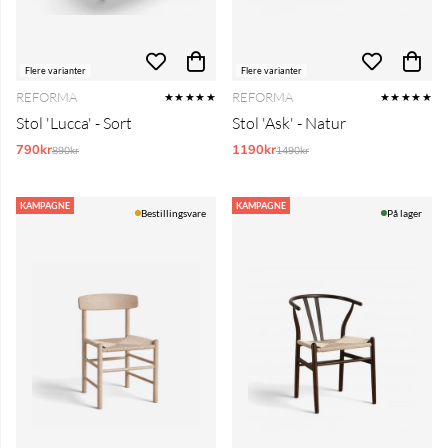
Flere varianter
Flere varianter
REFORMA
REFORMA
★★★★★
★★★★★
Stol 'Lucca' - Sort
Stol 'Ask' - Natur
790kr
Normalpris:
1190kr
Normalpris:
890kr
1490kr
KAMPAGNE
KAMPAGNE
Bestillingsvare
På lager