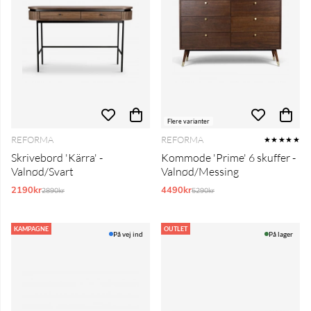
Flere varianter
REFORMA
REFORMA
★★★★★
Skrivebord 'Kärra' -
Kommode 'Prime' 6 skuffer -
Valnød/Svart
Valnød/Messing
2190kr
Normalpris:
4490kr
Normalpris:
2890kr
5290kr
KAMPAGNE
OUTLET
På vej ind
På lager