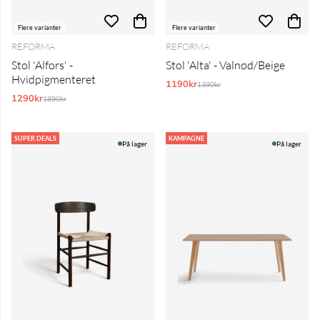
Flere varianter
Flere varianter
REFORMA
REFORMA
Stol 'Alfors' -
Stol 'Alta' - Valnød/Beige
Hvidpigmenteret
1190kr
Normalpris:
1390kr
1290kr
Normalpris:
1890kr
SUPER DEALS
KAMPAGNE
På lager
På lager