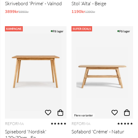
Skrivebord 'Prime' - Valnød
Stol 'Alta' - Beige
3899kr
Normalpris:
1190kr
Normalpris:
5990kr
1390kr
KAMPAGNE
SUPER DEALS
På lager
På lager
Flere varianter
REFORMA
REFORMA
★★★★★
★★★★★
Spisebord 'Nordisk'
Sofabord 'Créme' - Natur
120x70cm - Eg