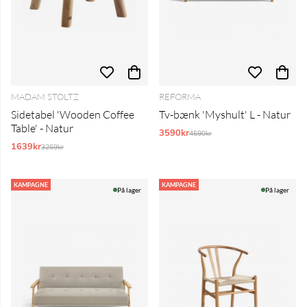
MADAM STOLTZ
REFORMA
Sidetabel 'Wooden Coffee
Tv-bænk 'Myshult' L - Natur
Table' - Natur
3590kr
Normalpris:
4590kr
1639kr
Normalpris:
3269kr
KAMPAGNE
KAMPAGNE
På lager
På lager