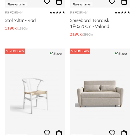
Flere varianter
Flere varianter
REFORMA
REFORMA
★★★★★
★★★★★
Stol 'Alta' - Rød
Spisebord 'Nordisk'
180x70cm - Valnød
1190kr
Normalpris:
1390kr
2190kr
Normalpris:
2990kr
SUPER DEALS
SUPER DEALS
På lager
På lager