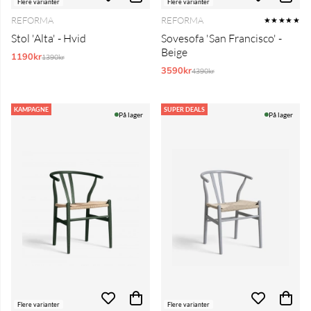
Flere varianter
Flere varianter
REFORMA
REFORMA
★★★★★
Stol 'Alta' - Hvid
Sovesofa 'San Francisco' -
Beige
1190kr
Normalpris:
1390kr
3590kr
Normalpris:
4390kr
KAMPAGNE
SUPER DEALS
På lager
På lager
Flere varianter
Flere varianter