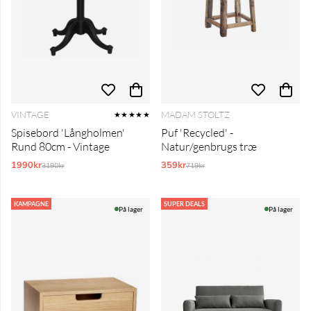
VINTAGE
MADAM STOLTZ
★★★★★
Spisebord 'Långholmen'
Puf 'Recycled' -
Rund 80cm - Vintage
Natur/genbrugs træ
1990kr
Normalpris:
359kr
Normalpris:
3190kr
719kr
KAMPAGNE
SUPER DEALS
På lager
På lager