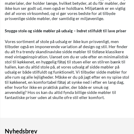
materialer, der holder længe, hvilket betyder, at du får møbler, der
ikke kun ser godt ud, men også er holdbare. Miljøtænk er en vigtig
del af vores virksomhed, og vi gør vores bedste for at tilbyde
prisvenlige sidde møbler, der samtidig er miljøvenlige.
Snygge stole og sidde møbler på udsalg – Indret stilfuldt til lave priser
Vores sortiment af stole på udsalg er ikke kun prisvenligt, men
tilbyder også en imponerende variation af design og stil. Her finder
du alt fra trendy skandinaviske sidde møbler til tidløse klassikere
med vintageinspiration. Uanset om du er ude efter en minimalistisk
stol til køkkenet, en hyggelig fåtøj til stuen eller en stilren bænk til
hallen, kan du altid stole på, at vores udvalg af sidde møbler på
udsalg er både stilfuldt og funktionelt. Vi tilbyder sidde møbler for
alle rum og alle lejligheder. Måske er du på jagt efter en ny spise stol
til køkkenet, en komfortabel fåtøj at synke ned i efter en lang dag,
eller hvorfor ikke en praktisk paller, der både er smuk og
anvendelig? Hos os kan du altid fynda billige sidde møbler til
fantastiske priser uden at skulle ofre stil eller komfort.
Nyhedsbrev