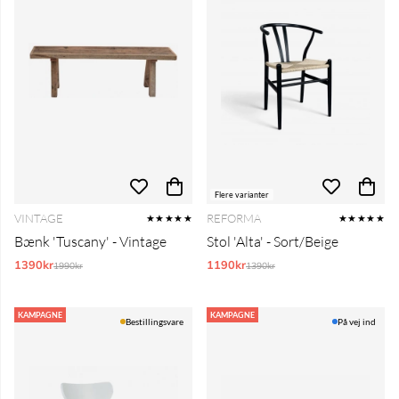
Flere varianter
VINTAGE
REFORMA
★★★★★
★★★★★
Bænk 'Tuscany' - Vintage
Stol 'Alta' - Sort/Beige
1390kr
Normalpris:
1190kr
Normalpris:
1990kr
1390kr
KAMPAGNE
KAMPAGNE
Bestillingsvare
På vej ind