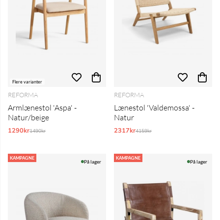
Flere varianter
REFORMA
REFORMA
Armlænestol 'Aspa' -
Lænestol 'Valdemossa' -
Natur/beige
Natur
1290kr
Normalpris:
2317kr
Normalpris:
1490kr
4159kr
KAMPAGNE
KAMPAGNE
På lager
På lager