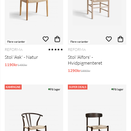
Flere varianter
Flere varianter
REFORMA
REFORMA
★★★★★
Stol 'Ask' - Natur
Stol 'Alfors' -
Hvidpigmenteret
1190kr
Normalpris:
1490kr
1290kr
Normalpris:
1890kr
KAMPAGNE
SUPER DEALS
På lager
På lager