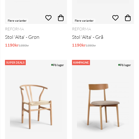
Flere varianter
Flere varianter
REFORMA
REFORMA
Stol 'Alta' - Grøn
Stol 'Alta' - Grå
1190kr
Normalpris:
1190kr
Normalpris:
1390kr
1390kr
SUPER DEALS
KAMPAGNE
På lager
På lager