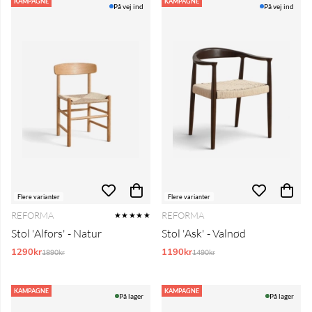
Produkter
KAMPAGNE
KAMPAGNE
På vej ind
På vej ind
Flere varianter
Flere varianter
REFORMA
REFORMA
★★★★★
Stol 'Alfors' - Natur
Stol 'Ask' - Valnød
1290kr
Normalpris:
1190kr
Normalpris:
1890kr
1490kr
KAMPAGNE
KAMPAGNE
På lager
På lager