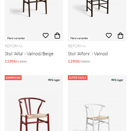
Flere varianter
Flere varianter
REFORMA
REFORMA
Stol 'Alta' - Valnød/Beige
Stol 'Alfors' - Valnød
1190kr
Normalpris:
1290kr
Normalpris:
1390kr
1890kr
KAMPAGNE
SUPER DEALS
På lager
På lager