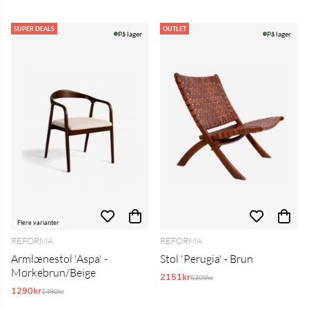
SUPER DEALS
OUTLET
På lager
På lager
Flere varianter
REFORMA
REFORMA
Armlænestol 'Aspa' -
Stol 'Perugia' - Brun
Mørkebrun/Beige
2151kr
Normalpris:
6209kr
1290kr
Normalpris:
1490kr