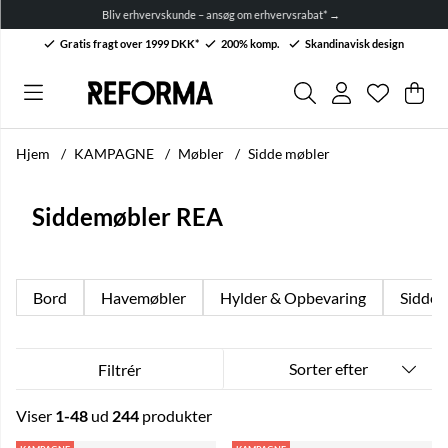
Alt til sommerbordet! Op til 50 % rabat. →
Gratis fragt over 1999 DKK*
200% komp.
Skandinavisk design
Ønskelis
Antal på 
.
Ind
Anta
.
Hjem
KAMPAGNE
Møbler
Sidde møbler
Siddemøbler REA
Bord
Havemøbler
Hylder & Opbevaring
Sidde 
Sorter efter
Filtrér
Viser
1-48
ud
244
produkter