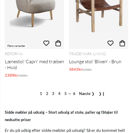
Flere varianter
REFORMA
TRADEMARK LIVING
Lænestol 'Capri' med træben
Lounge stol 'Blixen' - Brun
- Hvid
3843kr
Normalpris:
6159kr
2389kr
Normalpris:
3469kr
..
1
2
3
4
5
6
Næste
❯
❯❙
Sidde møbler på udsalg – Stort udvalg af stole, paller og fåtøjer til
nedsatte priser
Er du på udkig efter sidde møbler på udsalg? Så er du kommet helt