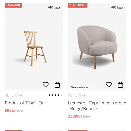
KAMPAGNE
SUPER DEALS
På lager
På lager
Flere varianter
REFORMA
REFORMA
★★★★
★
Pindestol 'Elsa' - Eg
Lænestol 'Capri' med træben
- Beige/Bouclé
590kr
Normalpris:
790kr
2389kr
Normalpris:
3899kr