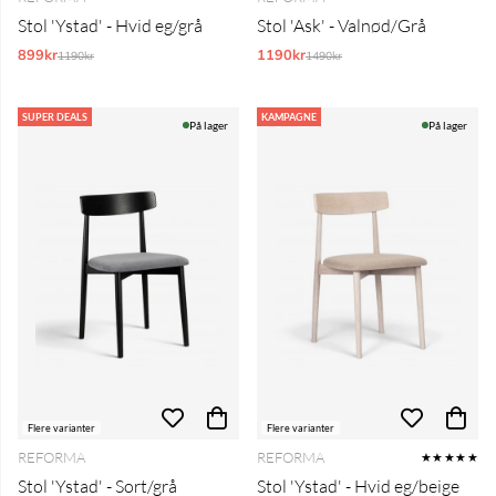
Stol 'Ystad' - Hvid eg/grå
Stol 'Ask' - Valnød/Grå
899kr
Normalpris:
1190kr
Normalpris:
1190kr
1490kr
SUPER DEALS
KAMPAGNE
På lager
På lager
Flere varianter
Flere varianter
REFORMA
REFORMA
★★★★★
Stol 'Ystad' - Sort/grå
Stol 'Ystad' - Hvid eg/beige