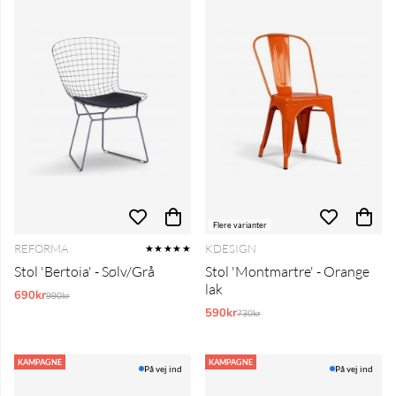
Flere varianter
REFORMA
KDESIGN
★★★★★
Stol 'Bertoia' - Sølv/Grå
Stol 'Montmartre' - Orange
lak
690kr
Normalpris:
990kr
590kr
Normalpris:
730kr
KAMPAGNE
KAMPAGNE
På vej ind
På vej ind