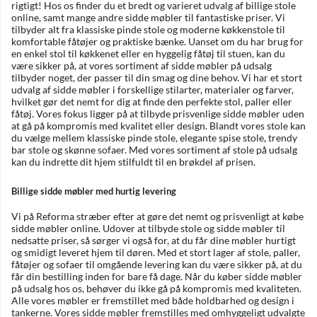
rigtigt! Hos os finder du et bredt og varieret udvalg af billige stole
online, samt mange andre sidde møbler til fantastiske priser. Vi
tilbyder alt fra klassiske pinde stole og moderne køkkenstole til
komfortable fåtøjer og praktiske bænke. Uanset om du har brug for
en enkel stol til køkkenet eller en hyggelig fåtøj til stuen, kan du
være sikker på, at vores sortiment af sidde møbler på udsalg
tilbyder noget, der passer til din smag og dine behov. Vi har et stort
udvalg af sidde møbler i forskellige stilarter, materialer og farver,
hvilket gør det nemt for dig at finde den perfekte stol, paller eller
fåtøj. Vores fokus ligger på at tilbyde prisvenlige sidde møbler uden
at gå på kompromis med kvalitet eller design. Blandt vores stole kan
du vælge mellem klassiske pinde stole, elegante spise stole, trendy
bar stole og skønne sofaer. Med vores sortiment af stole på udsalg
kan du indrette dit hjem stilfuldt til en brøkdel af prisen.
Billige sidde møbler med hurtig levering
Vi på Reforma stræber efter at gøre det nemt og prisvenligt at købe
sidde møbler online. Udover at tilbyde stole og sidde møbler til
nedsatte priser, så sørger vi også for, at du får dine møbler hurtigt
og smidigt leveret hjem til døren. Med et stort lager af stole, paller,
fåtøjer og sofaer til omgående levering kan du være sikker på, at du
får din bestilling inden for bare få dage. Når du køber sidde møbler
på udsalg hos os, behøver du ikke gå på kompromis med kvaliteten.
Alle vores møbler er fremstillet med både holdbarhed og design i
tankerne. Vores sidde møbler fremstilles med omhyggeligt udvalgte