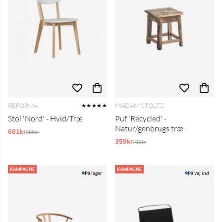
REFORMA
MADAM STOLTZ
★★★★★
Stol 'Nord' - Hvid/Træ
Puf 'Recycled' -
Natur/genbrugs træ
601kr
Normalpris:
855kr
359kr
Normalpris:
719kr
KAMPAGNE
KAMPAGNE
På lager
På vej ind