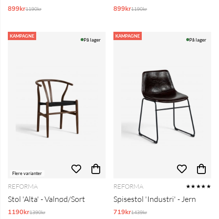
899kr
Normalpris:
899kr
Normalpris:
1190kr
1190kr
KAMPAGNE
KAMPAGNE
På lager
På lager
Flere varianter
REFORMA
REFORMA
★★★★★
Stol 'Alta' - Valnød/Sort
Spisestol 'Industri' - Jern
1190kr
Normalpris:
719kr
Normalpris:
1390kr
1439kr