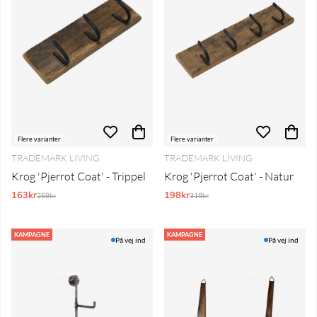
Flere varianter
Flere varianter
TRADEMARK LIVING
TRADEMARK LIVING
Krog 'Pjerrot Coat' - Trippel
Krog 'Pjerrot Coat' - Natur
163kr
Normalpris:
198kr
Normalpris:
269kr
319kr
KAMPAGNE
KAMPAGNE
På vej ind
På vej ind