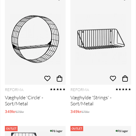
REFORMA
REFORMA
★★★★★
★★★★★
Væghylde 'Circle' -
Væghylde 'Strings' -
Sort/Metal
Sort/Metal
349kr
Normalpris:
349kr
Normalpris:
679kr
679kr
OUTLET
OUTLET
På lager
På lager