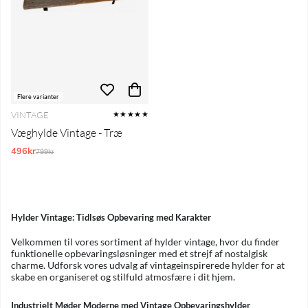
Flere varianter
VINTAGE
★★★★★
Væghylde Vintage - Træ
496kr
Normalpris:
799kr
Hylder Vintage: Tidlsøs Opbevaring med Karakter
Velkommen til vores sortiment af hylder vintage, hvor du finder
funktionelle opbevaringsløsninger med et strejf af nostalgisk
charme. Udforsk vores udvalg af vintageinspirerede hylder for at
skabe en organiseret og stilfuld atmosfære i dit hjem.
Industrielt Møder Moderne med Vintage Opbevaringshylder