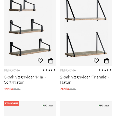
REFORMA
REFORMA
★★★★★
★★★★★
3-pak Væghylder 'Mia' -
2-pak Væghylder 'Triangle' -
Sort/Natur
Natur
199kr
Normalpris:
269kr
Normalpris:
399kr
519kr
KAMPAGNE
På lager
På lager