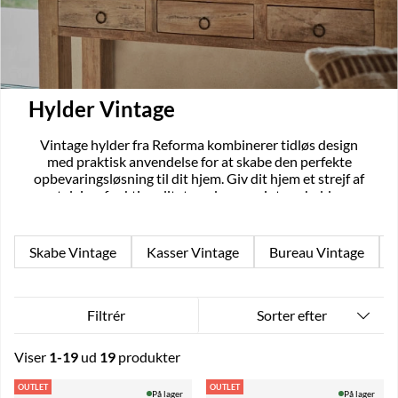
Hylder Vintage
Vintage hylder fra Reforma kombinerer tidløs design
med praktisk anvendelse for at skabe den perfekte
opbevaringsløsning til dit hjem. Giv dit hjem et strejf af
nostalgi og funktionalitet med vores vintage hylder, og
lad din indretning fortælle din unikke historie.
Skabe Vintage
Kasser Vintage
Bureau Vintage
Sorter efter
Filtrér
Viser
1-19
ud
19
produkter
Produkter
OUTLET
OUTLET
På lager
På lager