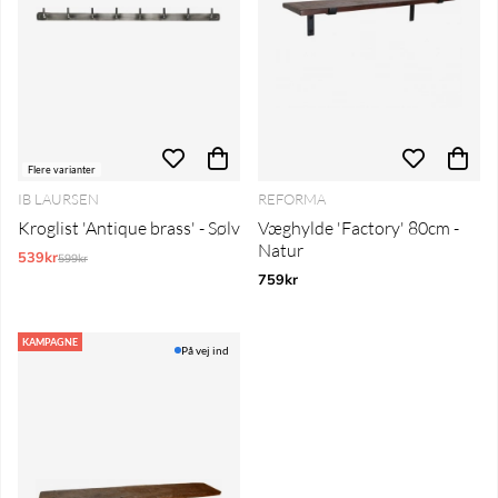
Flere varianter
IB LAURSEN
REFORMA
Kroglist 'Antique brass' - Sølv
Væghylde 'Factory' 80cm -
Natur
539kr
Normalpris:
599kr
759kr
KAMPAGNE
På vej ind