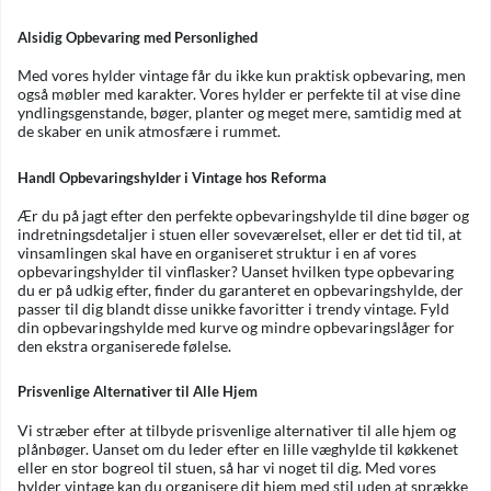
Alsidig Opbevaring med Personlighed
Med vores hylder vintage får du ikke kun praktisk opbevaring, men
også møbler med karakter. Vores hylder er perfekte til at vise dine
yndlingsgenstande, bøger, planter og meget mere, samtidig med at
de skaber en unik atmosfære i rummet.
Handl Opbevaringshylder i Vintage hos Reforma
Ær du på jagt efter den perfekte opbevaringshylde til dine bøger og
indretningsdetaljer i stuen eller soveværelset, eller er det tid til, at
vinsamlingen skal have en organiseret struktur i en af vores
opbevaringshylder til vinflasker? Uanset hvilken type opbevaring
du er på udkig efter, finder du garanteret en opbevaringshylde, der
passer til dig blandt disse unikke favoritter i trendy vintage. Fyld
din opbevaringshylde med kurve og mindre opbevaringslåger for
den ekstra organiserede følelse.
Prisvenlige Alternativer til Alle Hjem
Vi stræber efter at tilbyde prisvenlige alternativer til alle hjem og
plånbøger. Uanset om du leder efter en lille væghylde til køkkenet
eller en stor bogreol til stuen, så har vi noget til dig. Med vores
hylder vintage kan du organisere dit hjem med stil uden at sprække