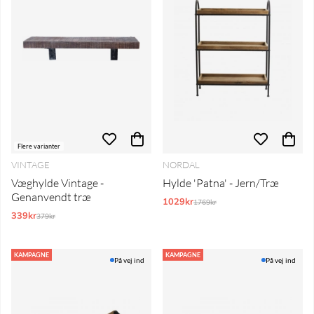
Flere varianter
VINTAGE
NORDAL
Væghylde Vintage -
Hylde 'Patna' - Jern/Træ
Genanvendt træ
1029kr
Normalpris:
1769kr
339kr
Normalpris:
379kr
KAMPAGNE
KAMPAGNE
På vej ind
På vej ind