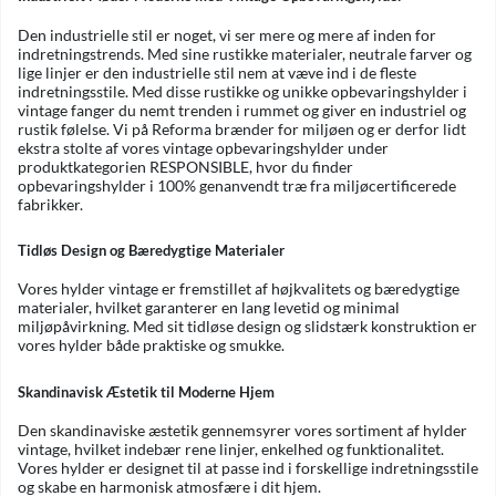
Den industrielle stil er noget, vi ser mere og mere af inden for
indretningstrends. Med sine rustikke materialer, neutrale farver og
lige linjer er den industrielle stil nem at væve ind i de fleste
indretningsstile. Med disse rustikke og unikke opbevaringshylder i
vintage fanger du nemt trenden i rummet og giver en industriel og
rustik følelse. Vi på Reforma brænder for miljøen og er derfor lidt
ekstra stolte af vores vintage opbevaringshylder under
produktkategorien RESPONSIBLE, hvor du finder
opbevaringshylder i 100% genanvendt træ fra miljøcertificerede
fabrikker.
Tidløs Design og Bæredygtige Materialer
Vores hylder vintage er fremstillet af højkvalitets og bæredygtige
materialer, hvilket garanterer en lang levetid og minimal
miljøpåvirkning. Med sit tidløse design og slidstærk konstruktion er
vores hylder både praktiske og smukke.
Skandinavisk Æstetik til Moderne Hjem
Den skandinaviske æstetik gennemsyrer vores sortiment af hylder
vintage, hvilket indebær rene linjer, enkelhed og funktionalitet.
Vores hylder er designet til at passe ind i forskellige indretningsstile
og skabe en harmonisk atmosfære i dit hjem.