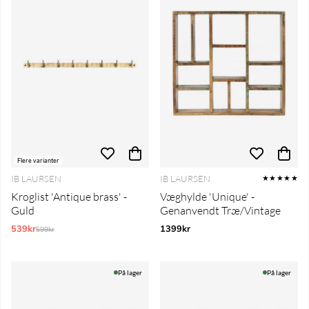
Flere varianter
IB LAURSEN
IB LAURSEN
★★★★★
Kroglist 'Antique brass' -
Væghylde 'Unique' -
Guld
Genanvendt Træ/Vintage
539kr
Normalpris:
1399kr
599kr
På lager
På lager