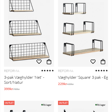
REFORMA
REFORMA
★★★★★
★★★★★
3-pak Væghylder 'Net' -
Væghylder 'Square' 3 pak - Eg
Sort/Natur
229kr
Normalpris:
439kr
399kr
Normalpris:
799kr
OUTLET
OUTLET
På lager
På lager