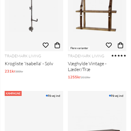
Flere varianter
TRADEMARK LIVING
TRADEMARK LIVING
★★★★★
Krogliste 'Isabella' - Sølv
Væghylde Vintage -
Læder/Træ
231kr
Normalpris:
389kr
1255kr
Normalpris:
2019kr
KAMPAGNE
På vej ind
På vej ind