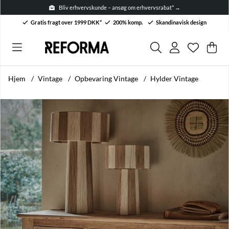
Bliv erhvervskunde – ansøg om erhvervsrabat* →
Gratis fragt over 1999 DKK*
200% komp.
Skandinavisk design
Ønskelis
Antal på 
.
Ind
Anta
.
Hjem
Vintage
Opbevaring Vintage
Hylder Vintage