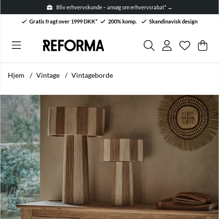
Bliv erhvervskunde – ansøg om erhvervsrabat* →
Gratis fragt over 1999 DKK*
200% komp.
Skandinavisk design
Ønskelis
Antal på 
.
Ind
Anta
.
Hjem
Vintage
Vintageborde