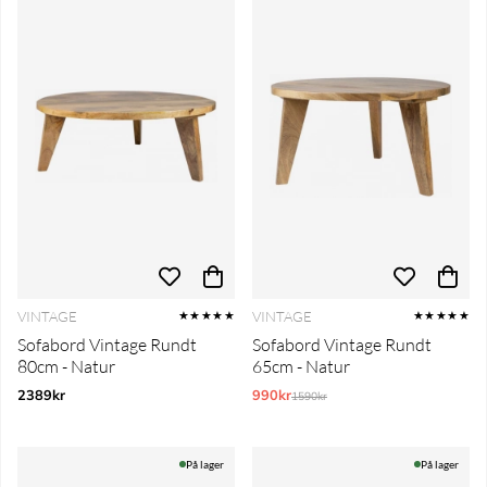
VINTAGE
VINTAGE
★★★★★
★★★★★
Sofabord Vintage Rundt
Sofabord Vintage Rundt
80cm - Natur
65cm - Natur
2389kr
990kr
Normalpris:
1590kr
På lager
På lager