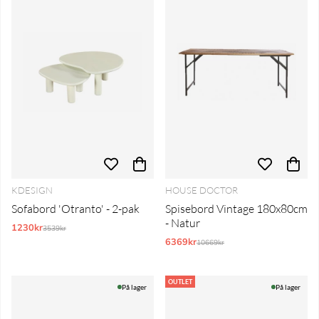
KDESIGN
HOUSE DOCTOR
Sofabord 'Otranto' - 2-pak
Spisebord Vintage 180x80cm
- Natur
1230kr
Normalpris:
3539kr
6369kr
Normalpris:
10669kr
OUTLET
På lager
På lager