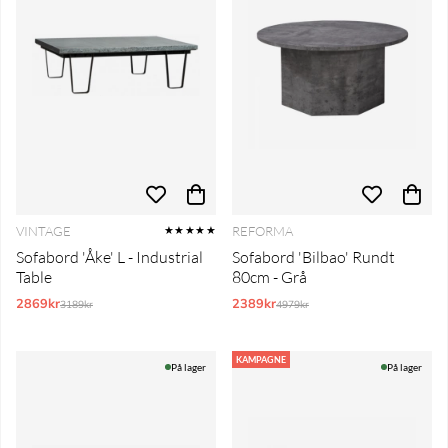
VINTAGE
REFORMA
★★★★★
Sofabord 'Åke' L - Industrial
Sofabord 'Bilbao' Rundt
Table
80cm - Grå
2869kr
Normalpris:
2389kr
Normalpris:
3189kr
4979kr
KAMPAGNE
På lager
På lager