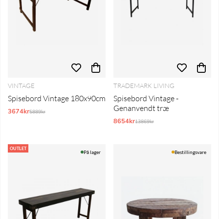
VINTAGE
TRADEMARK LIVING
Spisebord Vintage 180x90cm
Spisebord Vintage -
Genanvendt træ
3674kr
Normalpris:
5889kr
8654kr
Normalpris:
13869kr
OUTLET
På lager
Bestillingsvare