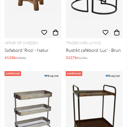
AFFARI OF SWEDEN
TRADEMARK LIVING
Sofabord 'Rico' - Natur
Rustikt cafébord 'Luc' - Brun
4129kr
Normalpris:
3227kr
Normalpris:
4859kr
5179kr
KAMPAGNE
KAMPAGNE
På vej ind
På vej ind