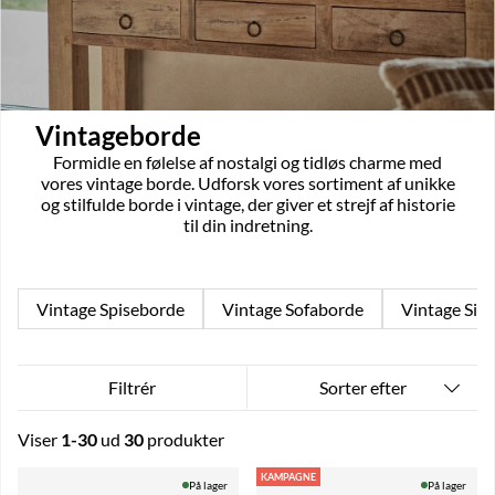
Vintageborde
Formidle en følelse af nostalgi og tidløs charme med
vores vintage borde. Udforsk vores sortiment af unikke
og stilfulde borde i vintage, der giver et strejf af historie
til din indretning.
Vintage Spiseborde
Vintage Sofaborde
Vintage Sid
Sorter efter
Filtrér
Viser
1-30
ud
30
produkter
Produkter
KAMPAGNE
På lager
På lager