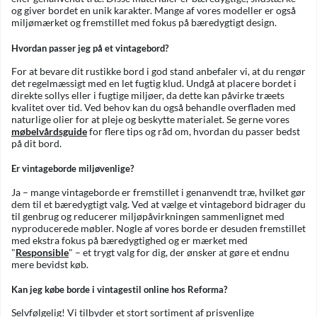
og giver bordet en unik karakter. Mange af vores modeller er også
miljømærket og fremstillet med fokus på bæredygtigt design.
Hvordan passer jeg på et vintagebord?
For at bevare dit rustikke bord i god stand anbefaler vi, at du rengør
det regelmæssigt med en let fugtig klud. Undgå at placere bordet i
direkte sollys eller i fugtige miljøer, da dette kan påvirke træets
kvalitet over tid. Ved behov kan du også behandle overfladen med
naturlige olier for at pleje og beskytte materialet. Se gerne vores
møbelvårdsguide
for flere tips og råd om, hvordan du passer bedst
på dit bord.
Er vintageborde miljøvenlige?
Ja – mange vintageborde er fremstillet i genanvendt træ, hvilket gør
dem til et bæredygtigt valg. Ved at vælge et vintagebord bidrager du
til genbrug og reducerer miljøpåvirkningen sammenlignet med
nyproducerede møbler. Nogle af vores borde er desuden fremstillet
med ekstra fokus på bæredygtighed og er mærket med
"
Responsible
" – et trygt valg for dig, der ønsker at gøre et endnu
mere bevidst køb.
Kan jeg købe borde i vintagestil online hos Reforma?
Selvfølgelig! Vi tilbyder et stort sortiment af prisvenlige