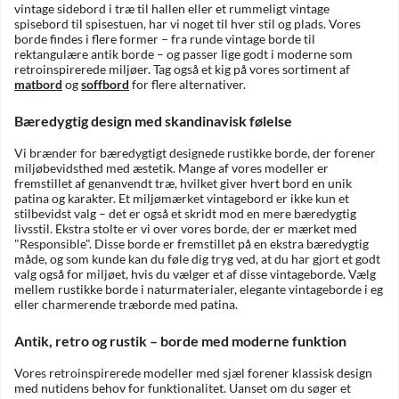
vintage sidebord i træ til hallen eller et rummeligt vintage
spisebord til spisestuen, har vi noget til hver stil og plads. Vores
borde findes i flere former – fra runde vintage borde til
rektangulære antik borde – og passer lige godt i moderne som
retroinspirerede miljøer. Tag også et kig på vores sortiment af
matbord
og
soffbord
for flere alternativer.
Bæredygtig design med skandinavisk følelse
Vi brænder for bæredygtigt designede rustikke borde, der forener
miljøbevidsthed med æstetik. Mange af vores modeller er
fremstillet af genanvendt træ, hvilket giver hvert bord en unik
patina og karakter. Et miljømærket vintagebord er ikke kun et
stilbevidst valg – det er også et skridt mod en mere bæredygtig
livsstil. Ekstra stolte er vi over vores borde, der er mærket med
"Responsible". Disse borde er fremstillet på en ekstra bæredygtig
måde, og som kunde kan du føle dig tryg ved, at du har gjort et godt
valg også for miljøet, hvis du vælger et af disse vintageborde. Vælg
mellem rustikke borde i naturmaterialer, elegante vintageborde i eg
eller charmerende træborde med patina.
Antik, retro og rustik – borde med moderne funktion
Vores retroinspirerede modeller med sjæl forener klassisk design
med nutidens behov for funktionalitet. Uanset om du søger et