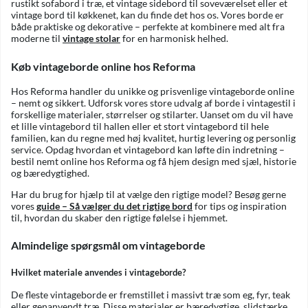
rustikt sofabord i træ, et vintage sidebord til soveværelset eller et
vintage bord til køkkenet, kan du finde det hos os. Vores borde er
både praktiske og dekorative – perfekte at kombinere med alt fra
moderne til
vintage stolar
for en harmonisk helhed.
Køb vintageborde online hos Reforma
Hos Reforma handler du unikke og prisvenlige vintageborde online
– nemt og sikkert. Udforsk vores store udvalg af borde i vintagestil i
forskellige materialer, størrelser og stilarter. Uanset om du vil have
et lille vintagebord til hallen eller et stort vintagebord til hele
familien, kan du regne med høj kvalitet, hurtig levering og personlig
service. Opdag hvordan et vintagebord kan løfte din indretning –
bestil nemt online hos Reforma og få hjem design med sjæl, historie
og bæredygtighed.
Har du brug for hjælp til at vælge den rigtige model? Besøg gerne
vores
guide – Så vælger du det rigtige bord
for tips og inspiration
til, hvordan du skaber den rigtige følelse i hjemmet.
Almindelige spørgsmål om vintageborde
Hvilket materiale anvendes i vintageborde?
De fleste vintageborde er fremstillet i massivt træ som eg, fyr, teak
eller genanvendt træ. Disse materialer er bæredygtige, slidstærke