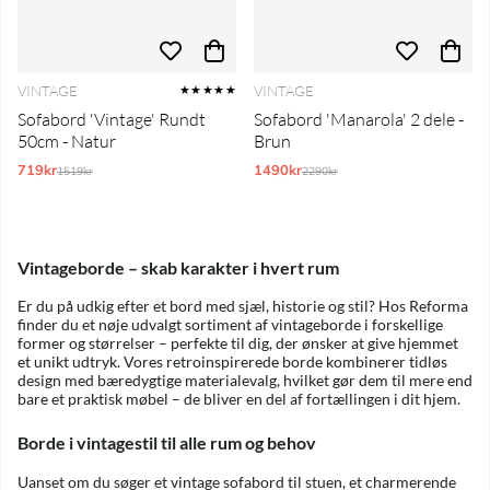
VINTAGE
VINTAGE
★★★★★
Sofabord 'Vintage' Rundt
Sofabord 'Manarola' 2 dele -
50cm - Natur
Brun
719kr
Normalpris:
1490kr
Normalpris:
1519kr
2290kr
Vintageborde – skab karakter i hvert rum
Er du på udkig efter et bord med sjæl, historie og stil? Hos Reforma
finder du et nøje udvalgt sortiment af vintageborde i forskellige
former og størrelser – perfekte til dig, der ønsker at give hjemmet
et unikt udtryk. Vores retroinspirerede borde kombinerer tidløs
design med bæredygtige materialevalg, hvilket gør dem til mere end
bare et praktisk møbel – de bliver en del af fortællingen i dit hjem.
Borde i vintagestil til alle rum og behov
Uanset om du søger et vintage sofabord til stuen, et charmerende