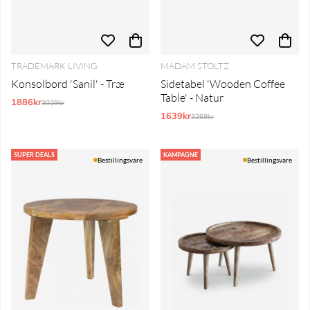
TRADEMARK LIVING
MADAM STOLTZ
Konsolbord 'Sanil' - Træ
Sidetabel 'Wooden Coffee
Table' - Natur
1886kr
Normalpris:
3029kr
1639kr
Normalpris:
3269kr
SUPER DEALS
KAMPAGNE
Bestillingsvare
Bestillingsvare