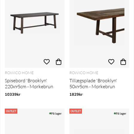
ROWICO HOME
ROWICO HOME
Spisebord 'Brooklyn'
Tillægsplade 'Brooklyn'
220x95cm - Mørkebrun
50x95cm - Mørkebrun
10339kr
1829kr
OUTLET
OUTLET
På lager
På lager