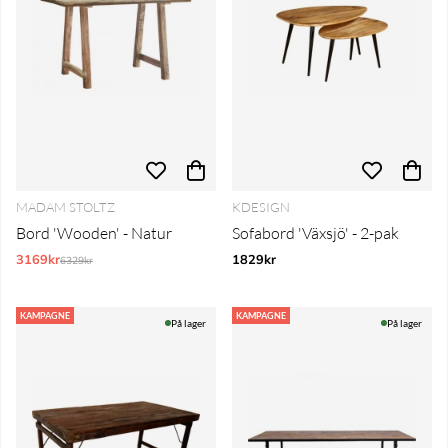
MADAM STOLTZ
KDESIGN
Bord 'Wooden' - Natur
Sofabord 'Växsjö' - 2-pak
3169kr
Normalpris:
1829kr
6329kr
KAMPAGNE
KAMPAGNE
På lager
På lager