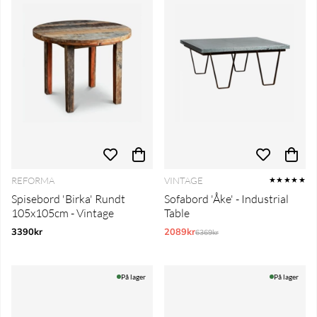
REFORMA
VINTAGE
★★★★★
Spisebord 'Birka' Rundt
Sofabord 'Åke' - Industrial
105x105cm - Vintage
Table
3390kr
2089kr
Normalpris:
6369kr
På lager
På lager