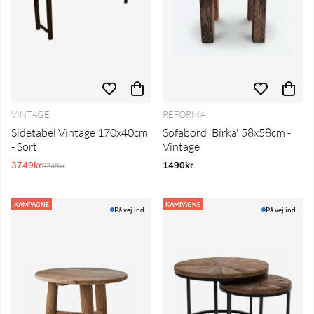
VINTAGE
REFORMA
Sidetabel Vintage 170x40cm
Sofabord 'Birka' 58x58cm -
- Sort
Vintage
3749kr
Normalpris:
1490kr
6249kr
KAMPAGNE
KAMPAGNE
På vej ind
På vej ind