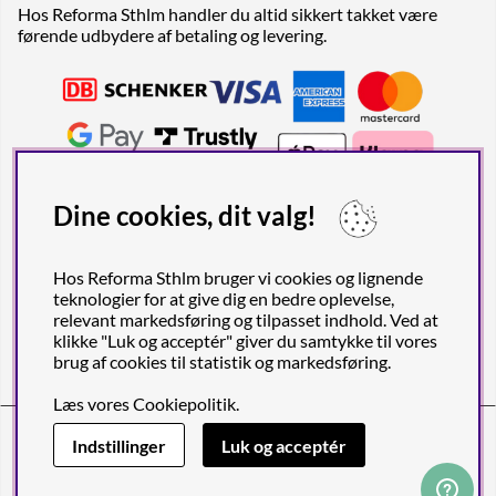
Hos Reforma Sthlm handler du altid sikkert takket være
førende udbydere af betaling og levering.
Dine cookies, dit valg!
Hos Reforma Sthlm bruger vi cookies og lignende
teknologier for at give dig en bedre oplevelse,
relevant markedsføring og tilpasset indhold. Ved at
klikke "Luk og acceptér" giver du samtykke til vores
brug af cookies til statistik og markedsføring.
Læs vores
Cookiepolitik
.
Reforma Sthlm AB (org. no. 556849-2606)
Engelbrektsgatan 29
(Note! Postal address only), SE-114 32
Indstillinger
Luk og acceptér
STOCKHOLM, Sweden