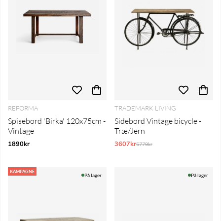
REFORMA
TRADEMARK LIVING
Spisebord 'Birka' 120x75cm -
Sidebord Vintage bicycle -
Vintage
Træ/Jern
1890kr
3607kr
Normalpris:
5779kr
KAMPAGNE
På lager
På lager