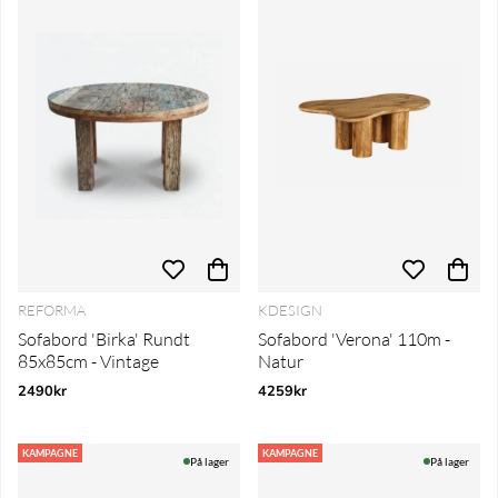
REFORMA
KDESIGN
Sofabord 'Birka' Rundt
Sofabord 'Verona' 110m -
85x85cm - Vintage
Natur
2490kr
4259kr
KAMPAGNE
KAMPAGNE
På lager
På lager