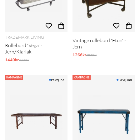
TRADEMARK LIVING
Vintage rullebord 'Eton' -
Rullebord 'Vega' -
Jern
Jern/Klarlak
1266kr
Normalpris:
2029kr
1440kr
Normalpris:
2309kr
KAMPAGNE
KAMPAGNE
På vej ind
På vej ind