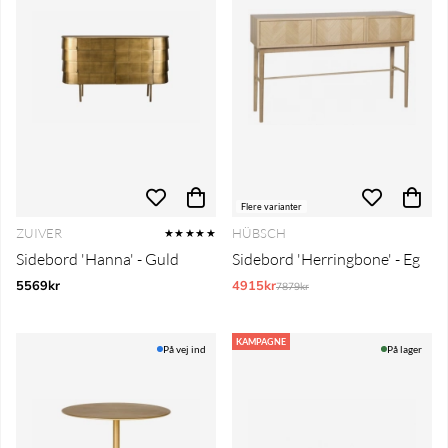
Flere varianter
ZUIVER
HÜBSCH
★★★★★
Sidebord 'Hanna' - Guld
Sidebord 'Herringbone' - Eg
5569kr
4915kr
Normalpris:
7879kr
KAMPAGNE
På vej ind
På lager