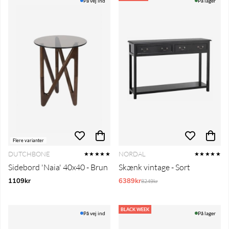
På vej ind
På lager
Flere varianter
DUTCHBONE
NORDAL
★★★★★
★★★★★
Sidebord 'Naia' 40x40 - Brun
Skænk vintage - Sort
1109kr
6389kr
Normalpris:
8249kr
BLACK WEEK
På vej ind
På lager