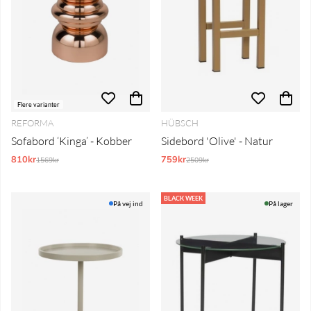
Flere varianter
REFORMA
HÜBSCH
Sofabord ‘Kinga’ - Kobber
Sidebord 'Olive' - Natur
810kr
Normalpris:
759kr
Normalpris:
1569kr
2509kr
BLACK WEEK
På vej ind
På lager