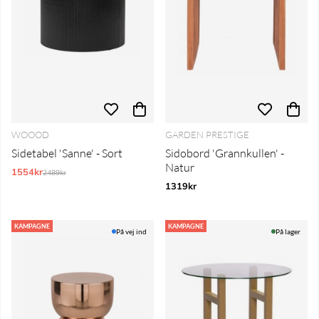
WOOOD
GARDEN PRESTIGE
Sidetabel 'Sanne' - Sort
Sidobord 'Grannkullen' -
Natur
1554kr
Normalpris:
2489kr
1319kr
KAMPAGNE
KAMPAGNE
På vej ind
På lager