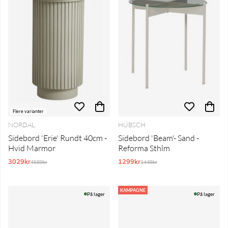
Flere varianter
NORDAL
HÜBSCH
Sidebord 'Erie' Rundt 40cm -
Sidebord 'Beam'- Sand -
Hvid Marmor
Reforma Sthlm
3029kr
Normalpris:
1299kr
Normalpris:
4589kr
1449kr
KAMPAGNE
På lager
På lager