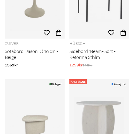
ZUIVER
HÜBSCH
Sofabord 'Jason' Ø46 cm -
Sidebord 'Beam'- Sort -
Beige
Reforma Sthlm
1569kr
1299kr
Normalpris:
1449kr
KAMPAGNE
På lager
På vej ind