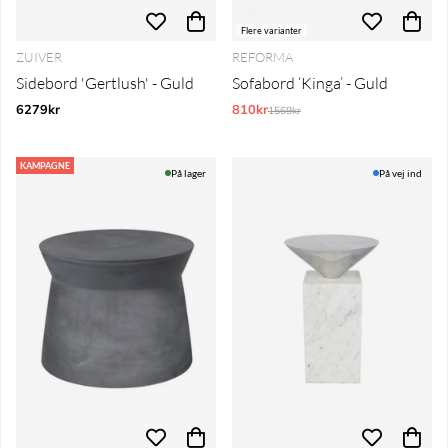
Flere varianter
ZUIVER
REFORMA
Sidebord 'Gertlush' - Guld
Sofabord ‘Kinga’ - Guld
6279kr
810kr
Normalpris:
1569kr
KAMPAGNE
På lager
På vej ind