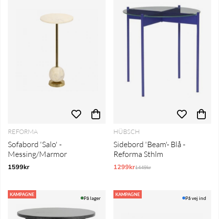
REFORMA
HÜBSCH
Sofabord 'Salo' -
Sidebord 'Beam'- Blå -
Messing/Marmor
Reforma Sthlm
1599kr
1299kr
Normalpris:
1449kr
KAMPAGNE
KAMPAGNE
På lager
På vej ind