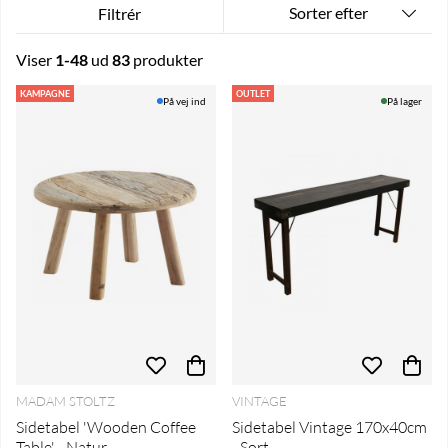
Sorter efter
Filtrér
Viser
1-48
ud
83
produkter
Produkter
KAMPAGNE
OUTLET
På vej ind
På lager
MADAM STOLTZ
VINTAGE
Sidetabel 'Wooden Coffee
Sidetabel Vintage 170x40cm
Table' - Natur
- Sort