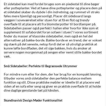
Et sidetabel kan med fordel bruges som en piedestal til dine bøger
eller potteplanter. Ved at hæve dine potteplanter og placere dem på
et sidetabel skaber du dybde i din indretning, og rummet vil straks
føles mere hjemligt og personligt. Placer dit sideboard langs
væggen i soveværelset eller stuen for at få en flot og trendy
overflade til at placere alt fra blomsterpotter til bordlamper på.
Sidetabellen passer også perfekt i hallen eller hvorfor ikke som et
supplement til sofabordet foran sofaen i stuen? I vores sortiment
finder du masser af klassiske sidetabeller, men også en hel del
alternativer på bakke-borde. Bakke-borde er en trend, der er vokset
sig stærk på det seneste, netop fordi det er så utroligt praktisk at
kunne løfte bordfladen, det vil sige bakken, hvis du ønsker at
servere nogen morgenmad på sengen eller nemt stille bakke-bordet
væk.
Små Sidetabeller: Perfekte til Begrænsede Utrymmer
For mindre rum eller for dem, der har brug for en kompakt løsning,
tilbyder vores små sidetabeller den perfekte balance mellem
funktion og stil. Disse praktiske møbler er ideelle til at placere ved
siden af en sofa eller seng og giver en praktisk overflade til at holde
dine daglige genstande tæt på hånden.
Skandinavisk Design Møder Funktionalitet