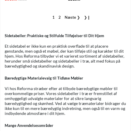
1
2
Næste
❯
❯❙
Sidetabeller: Praktiske og Stilfulde Tilføjelser til Dit Hjem
Et sidetabel er ikke kun en praktisk overflade til at placere
genstande, men også et møbel, der kan tilføje stil og karakter til dit
hjem. Hos Reforma tilbyder vi et varieret sortiment af sidetabeller,
herunder små sidetabeller og sidetabeller i træ, alt med fokus på
bæredygtighed og skandinavisk design.
Bæredygtige Materialevalg til Tidløse Møbler
Vi hos Reforma stræber efter at tilbyde bæredygtige møbler til
overkommelige priser. Vores sidetabeller i træ er fremstillet af
omhyggeligt udvalgte materialer for at sikre langvarig
bæredygtighed og skønhed. Ved at vælge træmaterialer bidrager du
ikke kun til en mere bæredygtig indretning, men også til en varm og
indbydende atmosfære i dit hjem.
Mange Anvendelsesområder