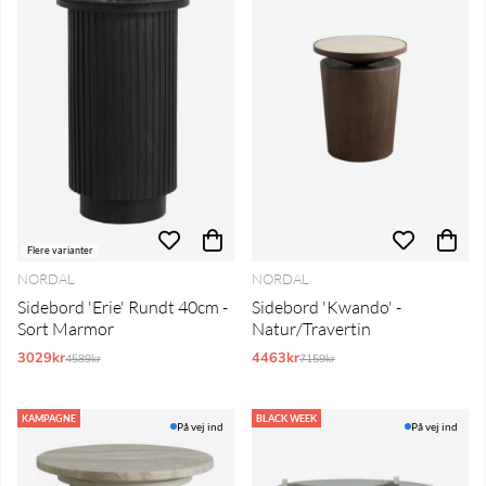
Flere varianter
NORDAL
NORDAL
Sidebord 'Erie' Rundt 40cm -
Sidebord 'Kwando' -
Sort Marmor
Natur/Travertin
3029kr
Normalpris:
4463kr
Normalpris:
4589kr
7159kr
KAMPAGNE
BLACK WEEK
På vej ind
På vej ind