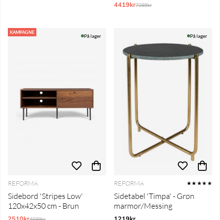
4419kr
Normalpris:
7089kr
KAMPAGNE
På lager
På lager
REFORMA
REFORMA
★★★★★
Sidebord 'Stripes Low'
Sidetabel 'Timpa' - Grøn
120x42x50 cm - Brun
marmor/Messing
2510kr
Normalpris:
1219kr
4699kr