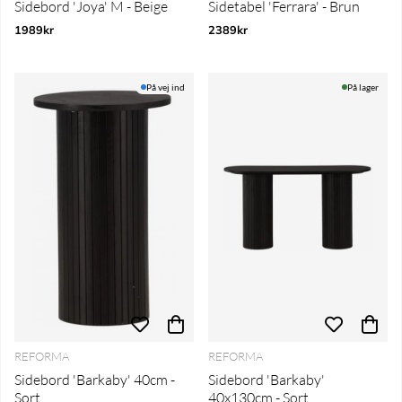
Sidebord 'Joya' M - Beige
Sidetabel 'Ferrara' - Brun
1989kr
2389kr
På vej ind
På lager
REFORMA
REFORMA
Sidebord 'Barkaby' 40cm -
Sidebord 'Barkaby'
Sort
40x130cm - Sort