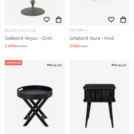
BLOOMINGVILLE
REFORMA
Sidebord 'Anjou' - Grøn
Sofabord 'Aura' - Hvid
1199kr
Normalpris:
330kr
Normalpris:
2389kr
468kr
KAMPAGNE
På vej ind
På vej ind