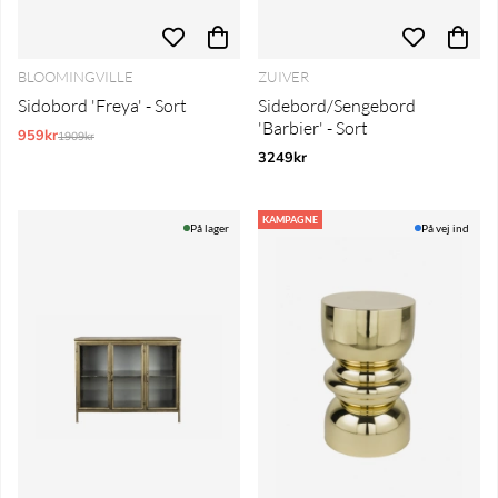
BLOOMINGVILLE
ZUIVER
Sidobord 'Freya' - Sort
Sidebord/Sengebord
'Barbier' - Sort
959kr
Normalpris:
1909kr
3249kr
KAMPAGNE
På lager
På vej ind