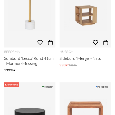
REFORMA
HÜBSCH
Sofabord 'Lecco' Rund 41cm
Sidebord 'Merge' - Natur
- Marmor/Messing
993kr
Normalpris:
1599kr
1399kr
KAMPAGNE
På lager
På vej ind