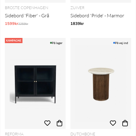
BROSTE COPENHAGEN
ZUIVER
Sidebord 'Fiber' - Grå
Sidebord 'Pride' - Marmor
1599kr
Normalpris:
1839kr
2259kr
KAMPAGNE
På lager
På vej ind
REFORMA
DUTCHBONE