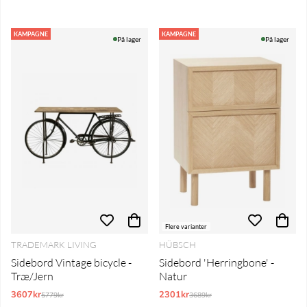
KAMPAGNE
KAMPAGNE
På lager
På lager
Flere varianter
TRADEMARK LIVING
HÜBSCH
Sidebord Vintage bicycle -
Sidebord 'Herringbone' -
Træ/Jern
Natur
3607kr
Normalpris:
2301kr
Normalpris:
5779kr
3689kr