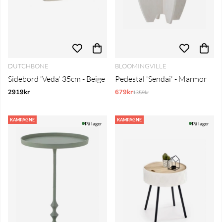
DUTCHBONE
BLOOMINGVILLE
Sidebord 'Veda' 35cm - Beige
Pedestal 'Sendai' - Marmor
2919kr
679kr
Normalpris:
1359kr
KAMPAGNE
KAMPAGNE
På lager
På lager