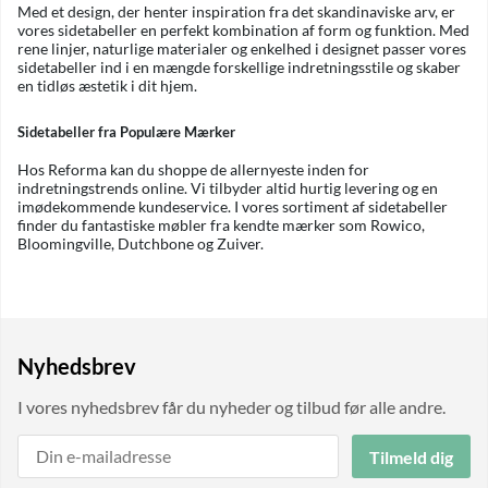
Med et design, der henter inspiration fra det skandinaviske arv, er
vores sidetabeller en perfekt kombination af form og funktion. Med
rene linjer, naturlige materialer og enkelhed i designet passer vores
sidetabeller ind i en mængde forskellige indretningsstile og skaber
en tidløs æstetik i dit hjem.
Sidetabeller fra Populære Mærker
Hos Reforma kan du shoppe de allernyeste inden for
indretningstrends online. Vi tilbyder altid hurtig levering og en
imødekommende kundeservice. I vores sortiment af sidetabeller
finder du fantastiske møbler fra kendte mærker som Rowico,
Bloomingville, Dutchbone og Zuiver.
Nyhedsbrev
I vores nyhedsbrev får du nyheder og tilbud før alle andre.
Tilmeld dig