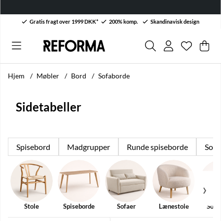
BACK TO WORK! Op til 50 % på møbler & interiør. →
Gratis fragt over 1999 DKK*
200% komp.
Skandinavisk design
Ønskelis
Antal på 
.
Ind
Anta
.
Hjem
Møbler
Bord
Sofaborde
Sidetabeller
Spisebord
Madgrupper
Runde spiseborde
Sofa
Stole
Spiseborde
Sofaer
Lænestole
Sofa