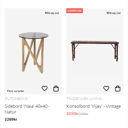
KAMPAGNE
På vej ind
På vej ind
Flere varianter
DUTCHBONE
TRADEMARK LIVING
Sidebord 'Naia' 40x40 -
Konsolbord 'Vijay' - Vintage
Natur
2030kr
Normalpris:
3259kr
2289kr