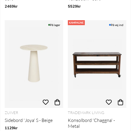
2469kr
5529kr
KAMPAGNE
På lager
På vej ind
ZUIVER
TRADEMARK LIVING
Sidebord 'Joya' S - Beige
Konsolbord 'Chaggna' -
Metal
1129kr