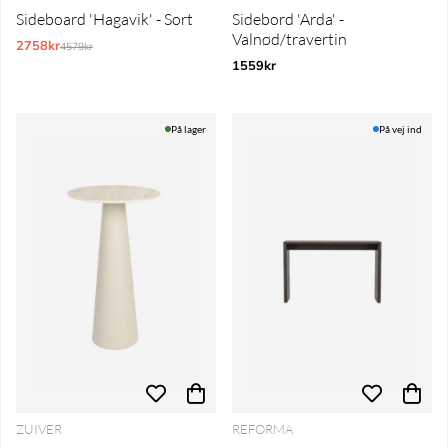
Sideboard 'Hagavik' - Sort
Sidebord 'Arda' -
Valnød/travertin
2758kr
Normalpris:
4579kr
1559kr
På lager
På vej ind
ZUIVER
REFORMA