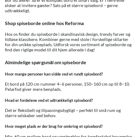
Bor du alene? Så er et kompakt bord et smart valg. Er I flere eller
elsker at invitere gæster? Sats på et større spisebord – gerne
udtrækkeligt.
Shop spiseborde online hos Reforma
Hos os finder du spiseborde i skandinavisk design, trendy farver og
tidløse klassikere. Kombiner gerne med
stole
i forskellige stilarter
for din unikke spiseplads. Udforsk vores sortiment af spiseborde og
find den rigtige model til dit hjem allerede i dag!
Almindelige spørgsmål om spiseborde
Hvor mange personer kan sidde ved et rundt spisebord?
Et bord på 120 cm rummer 4–6 personer, 150–160 cm op til 8–10.
Pelarfod giver mere benplads.
Hvad er fordelene ved et udtrækkeligt spisebord?
Det er fleksibelt og tilpasningsdygtigt – perfekt til små rum og
større selskaber ved behov.
Hvor meget plads er der brug for omkring et spisebord?
Min. 60 cm mellem bord og væg/møbler for komfortabel bevægelse