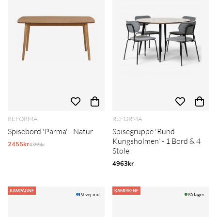
REFORMA
REFORMA
Spisebord 'Parma' - Natur
Spisegruppe 'Rund
Kungsholmen' - 1 Bord & 4
2455kr
Normalpris:
4399kr
Stole
4963kr
KAMPAGNE
KAMPAGNE
På vej ind
På lager