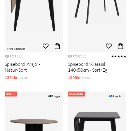
Flere varianter
REFORMA
REFORMA
★★★★★
Spisebord 'Ärsjö' -
Spisebord 'Klassisk'
Natur/Sort
140x80cm - Sort/Eg
1351kr
Normalpris:
1909kr
Normalpris:
2139kr
3859kr
OUTLET
KAMPAGNE
På lager
På vej ind