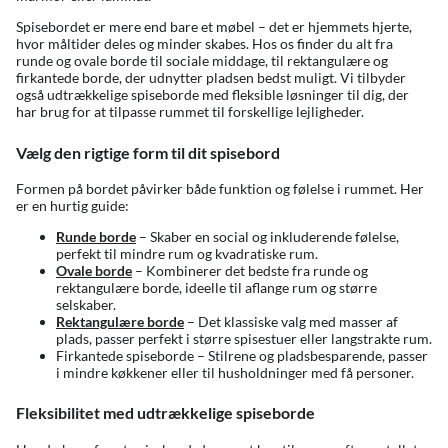
Spisebordet er mere end bare et møbel – det er hjemmets hjerte,
hvor måltider deles og minder skabes. Hos os finder du alt fra
runde og ovale borde til sociale middage, til rektangulære og
firkantede borde, der udnytter pladsen bedst muligt. Vi tilbyder
også udtrækkelige spiseborde med fleksible løsninger til dig, der
har brug for at tilpasse rummet til forskellige lejligheder.
Vælg den rigtige form til dit spisebord
Formen på bordet påvirker både funktion og følelse i rummet. Her
er en hurtig guide:
Runde borde
– Skaber en social og inkluderende følelse,
perfekt til mindre rum og kvadratiske rum.
Ovale borde
– Kombinerer det bedste fra runde og
rektangulære borde, ideelle til aflange rum og større
selskaber.
Rektangulære borde
– Det klassiske valg med masser af
plads, passer perfekt i større spisestuer eller langstrakte rum.
Firkantede spiseborde – Stilrene og pladsbesparende, passer
i mindre køkkener eller til husholdninger med få personer.
Fleksibilitet med udtrækkelige spiseborde