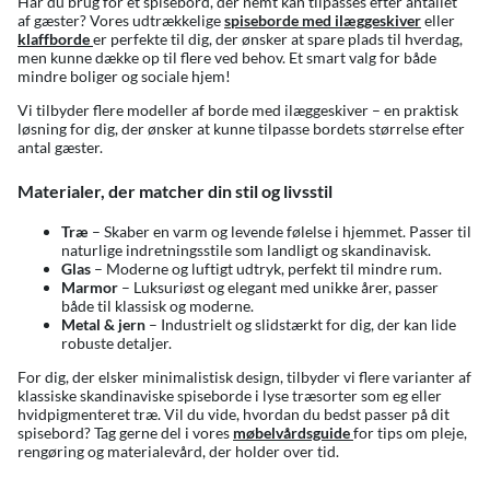
Har du brug for et spisebord, der nemt kan tilpasses efter antallet
af gæster? Vores udtrækkelige
spiseborde med
ilæggeskiver
eller
klaffborde
er perfekte til dig, der ønsker at spare plads til hverdag,
men kunne dække op til flere ved behov. Et smart valg for både
mindre boliger og sociale hjem!
Vi tilbyder flere modeller af borde med ilæggeskiver – en praktisk
løsning for dig, der ønsker at kunne tilpasse bordets størrelse efter
antal gæster.
Materialer, der matcher din stil og livsstil
Træ
– Skaber en varm og levende følelse i hjemmet. Passer til
naturlige indretningsstile som landligt og skandinavisk.
Glas
– Moderne og luftigt udtryk, perfekt til mindre rum.
Marmor
– Luksuriøst og elegant med unikke årer, passer
både til klassisk og moderne.
Metal & jern
– Industrielt og slidstærkt for dig, der kan lide
robuste detaljer.
For dig, der elsker minimalistisk design, tilbyder vi flere varianter af
klassiske skandinaviske spiseborde i lyse træsorter som eg eller
hvidpigmenteret træ. Vil du vide, hvordan du bedst passer på dit
spisebord? Tag gerne del i vores
møbelvårdsguide
for tips om pleje,
rengøring og materialevård, der holder over tid.