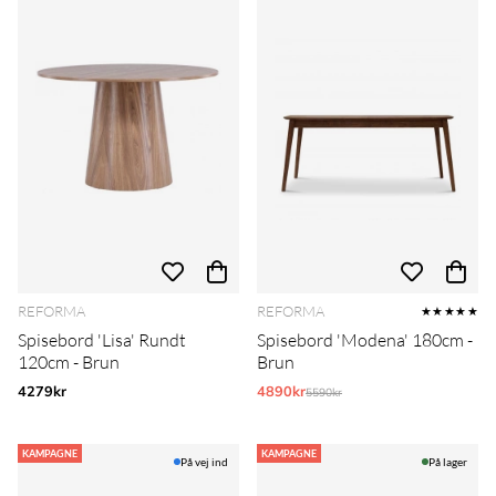
REFORMA
REFORMA
★★★★★
Spisebord 'Lisa' Rundt
Spisebord 'Modena' 180cm -
120cm - Brun
Brun
4279kr
4890kr
Normalpris:
5590kr
KAMPAGNE
KAMPAGNE
På vej ind
På lager