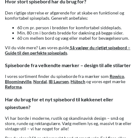
Hvor stort spisebord har du brug for?
Den rigtige størrelse er afgørende for at skabe en funktionel og
komfortabel spiseplads. Generelt anbefales:
60 cm pr. person i bredden for komfortabel siddeplads.
Min. 80 cm i bordets bredde for dækning på begge sider.
60 cm mellem bord og væg eller møbel for bevægelsesrum.
Vil du vide mere? Læs vores guide
Så vælger du rigtigt spisebord –
Guide til den perfekte spiseplads
.
Spiseborde fra velkendte mærker – design til alle stilarter
I vores sortiment finder du spiseborde fra mærker som
Rowico
,
Bloomingville
,
Nordal
,
IB Laursen
,
Hübsch
og vores eget mærke
Reforma
.
Har du brug for et nyt spisebord til køkkenet eller
spisestuen?
Vi har borde i moderne, rustik og skandinavisk design – små og
store, runde og rektangulære. Vælg mellem lys eg, massivt træ eller
vintage-stil – vi har noget for alle!