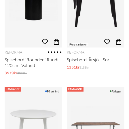
Flere varianter
REFORMA
REFORMA
★★★★★
Spisebord 'Rounded' Rundt
Spisebord 'Ärsjö' - Sort
120cm - Valnød
1351kr
Normalpris:
2139kr
3579kr
Normalpris:
8079kr
KAMPAGNE
KAMPAGNE
På vej ind
På lager