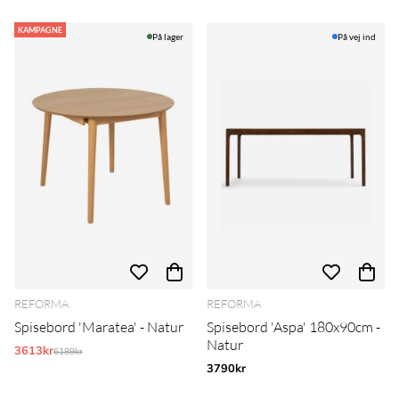
KAMPAGNE
På lager
På vej ind
REFORMA
REFORMA
Spisebord 'Maratea' - Natur
Spisebord 'Aspa' 180x90cm -
Natur
3613kr
Normalpris:
6189kr
3790kr