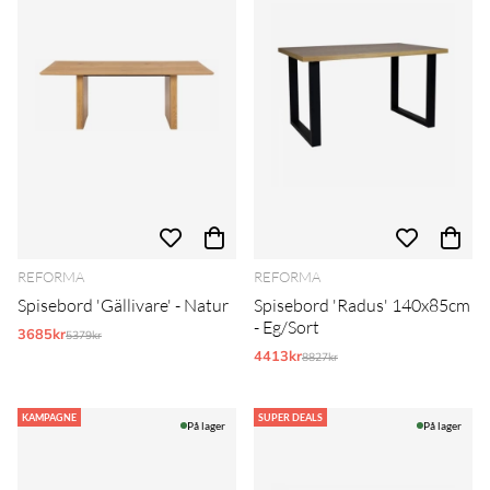
REFORMA
REFORMA
Spisebord 'Gällivare' - Natur
Spisebord 'Radus' 140x85cm
- Eg/Sort
3685kr
Normalpris:
5379kr
4413kr
Normalpris:
8827kr
KAMPAGNE
SUPER DEALS
På lager
På lager