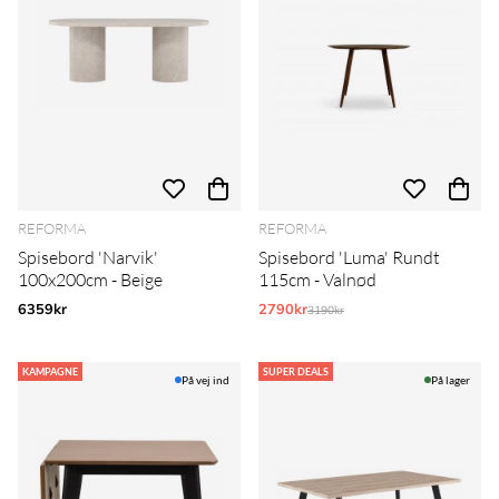
REFORMA
REFORMA
Spisebord 'Narvik'
Spisebord 'Luma' Rundt
100x200cm - Beige
115cm - Valnød
6359kr
2790kr
Normalpris:
3190kr
KAMPAGNE
SUPER DEALS
På vej ind
På lager