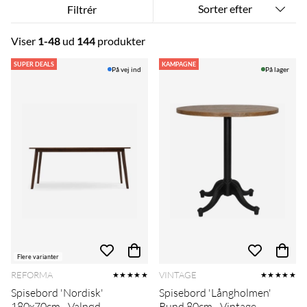
Sorter efter
Filtrér
Viser
1-48
ud
144
produkter
Produkter
SUPER DEALS
KAMPAGNE
På vej ind
På lager
Flere varianter
REFORMA
VINTAGE
★★★★★
★★★★★
Spisebord 'Nordisk'
Spisebord 'Långholmen'
180x70cm - Valnød
Rund 80cm - Vintage