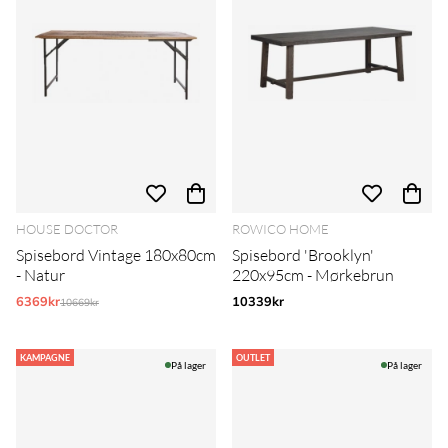
HOUSE DOCTOR
ROWICO HOME
Spisebord Vintage 180x80cm
Spisebord 'Brooklyn'
- Natur
220x95cm - Mørkebrun
6369kr
Normalpris:
10339kr
10669kr
KAMPAGNE
OUTLET
På lager
På lager