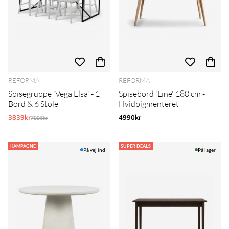
REFORMA
REFORMA
Spisegruppe 'Vega Elsa' - 1
Spisebord 'Line' 180 cm -
Bord & 6 Stole
Hvidpigmenteret
3839kr
Normalpris:
4990kr
7996kr
KAMPAGNE
SUPER DEALS
På vej ind
På lager