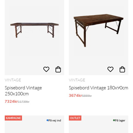
VINTAGE
VINTAGE
Spisebord Vintage
Spisebord Vintage 180x90cm
250x100cm
3674kr
Normalpris:
5889kr
7324kr
Normalpris:
11739kr
KAMPAGNE
OUTLET
På vej ind
På lager