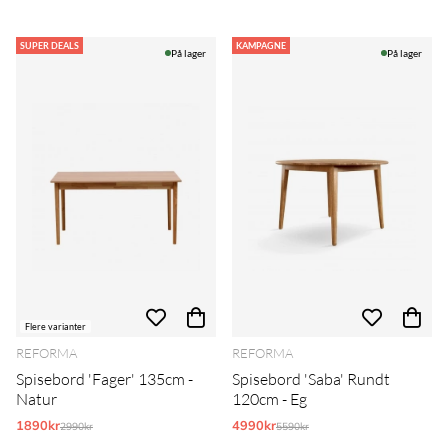
SUPER DEALS
KAMPAGNE
På lager
På lager
Flere varianter
REFORMA
REFORMA
Spisebord 'Fager' 135cm -
Spisebord 'Saba' Rundt
Natur
120cm - Eg
1890kr
Normalpris:
4990kr
Normalpris:
2990kr
5590kr