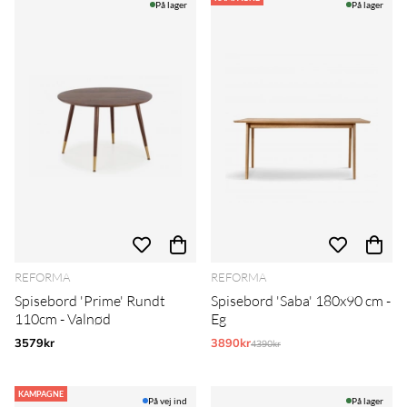
På lager
På lager
REFORMA
REFORMA
Spisebord 'Prime' Rundt
Spisebord 'Saba' 180x90 cm -
110cm - Valnød
Eg
3579kr
3890kr
Normalpris:
4390kr
KAMPAGNE
På vej ind
På lager