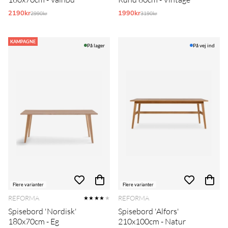
2190kr
Normalpris:
1990kr
Normalpris:
2990kr
3190kr
KAMPAGNE
På lager
På vej ind
Flere varianter
Flere varianter
REFORMA
REFORMA
★★★★
★
Spisebord 'Nordisk'
Spisebord 'Alfors'
180x70cm - Eg
210x100cm - Natur