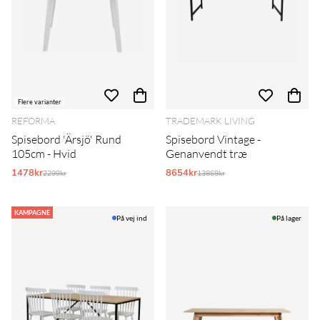
Flere varianter
REFORMA
TRADEMARK LIVING
Spisebord 'Ärsjö' Rund
Spisebord Vintage -
105cm - Hvid
Genanvendt træ
1478kr
Normalpris:
8654kr
Normalpris:
2299kr
13869kr
KAMPAGNE
På vej ind
På lager