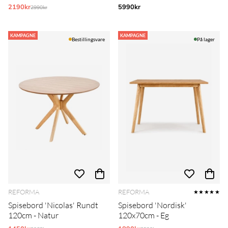
2190kr
Normalpris:
5990kr
2990kr
KAMPAGNE
KAMPAGNE
Bestillingsvare
På lager
REFORMA
REFORMA
★★★★★
Spisebord 'Nicolas' Rundt
Spisebord 'Nordisk'
120cm - Natur
120x70cm - Eg