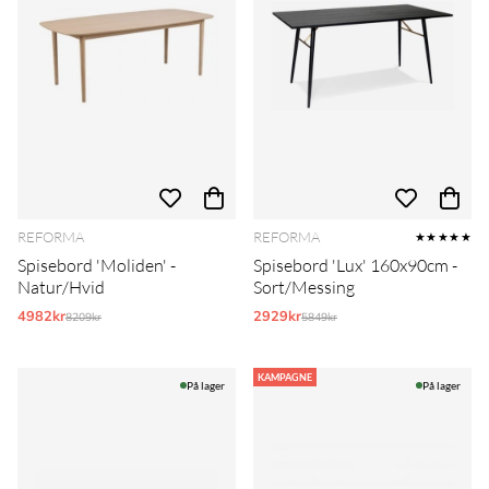
REFORMA
REFORMA
★★★★★
Spisebord 'Moliden' -
Spisebord 'Lux' 160x90cm -
Natur/Hvid
Sort/Messing
4982kr
Normalpris:
2929kr
Normalpris:
8209kr
5849kr
KAMPAGNE
På lager
På lager