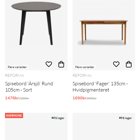
Flere varianter
Flere varianter
REFORMA
REFORMA
Spisebord 'Ärsjö' Rund
Spisebord 'Fager' 135cm -
105cm - Sort
Hvidpigmenteret
1478kr
Normalpris:
1690kr
Normalpris:
2299kr
2990kr
KAMPAGNE
På lager
På lager