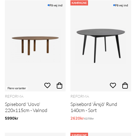
KAMPAGNE
På vej ind
På vej ind
Flere varianter
REFORMA
REFORMA
Spisebord 'Uovo'
Spisebord 'Ärsjö' Rund
220x115cm - Valnød
140cm - Sort
5990kr
2620kr
Normalpris:
4279kr
KAMPAGNE