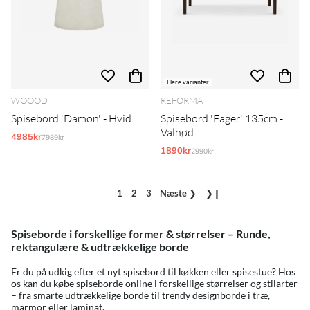
Flere varianter
WOOOD
REFORMA
Spisebord 'Damon' - Hvid
Spisebord 'Fager' 135cm -
Valnød
4985kr
Normalpris:
7989kr
1890kr
Normalpris:
2990kr
1
2
3
Næste
❯
❯❙
Spiseborde i forskellige former & størrelser – Runde,
rektangulære & udtrækkelige borde
Er du på udkig efter et nyt spisebord til køkken eller spisestue? Hos
os kan du købe spiseborde online i forskellige størrelser og stilarter
– fra smarte udtrækkelige borde til trendy designborde i træ,
marmor eller laminat.