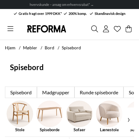
Alt til sommerbordet! Op til 50 % rabat. →
Gratis fragt over 1999 DKK*
200% komp.
Skandinavisk design
Ønskelis
Antal på 
.
Ind
Anta
.
Hjem
Møbler
Bord
Spisebord
Spisebord
Spisebord
Madgrupper
Runde spiseborde
Sofa
Stole
Spiseborde
Sofaer
Lænestole
Sofa