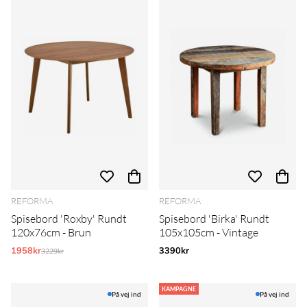
REFORMA
REFORMA
Spisebord 'Roxby' Rundt
Spisebord 'Birka' Rundt
120x76cm - Brun
105x105cm - Vintage
1958kr
Normalpris:
3390kr
3229kr
KAMPAGNE
På vej ind
På vej ind