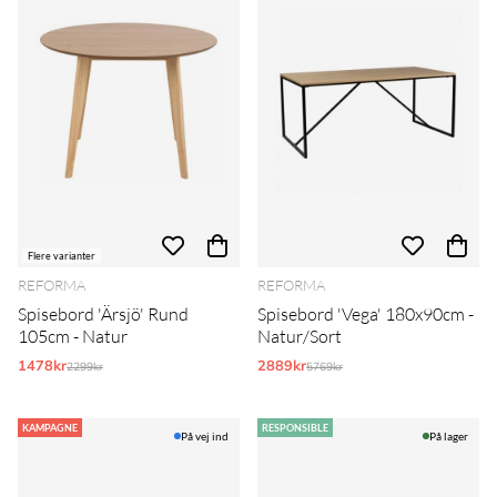
Flere varianter
REFORMA
REFORMA
Spisebord 'Ärsjö' Rund
Spisebord 'Vega' 180x90cm -
105cm - Natur
Natur/Sort
1478kr
Normalpris:
2889kr
Normalpris:
2299kr
5769kr
KAMPAGNE
RESPONSIBLE
På vej ind
På lager