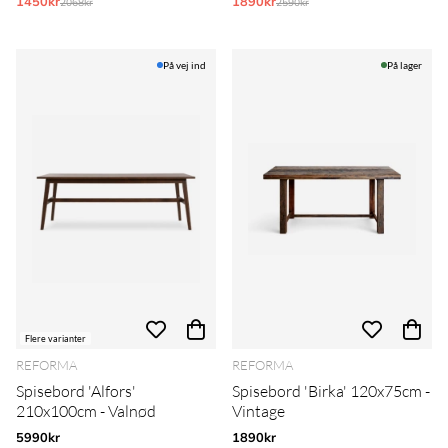
1450kr
Normalpris:
1890kr
Normalpris:
2068kr
2590kr
På vej ind
På lager
Flere varianter
REFORMA
REFORMA
Spisebord 'Alfors'
Spisebord 'Birka' 120x75cm -
210x100cm - Valnød
Vintage
5990kr
1890kr