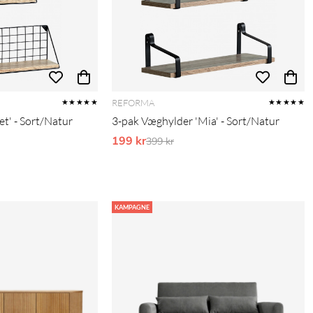
REFORMA
★★★★★
★★★★★
t' - Sort/Natur
3-pak Væghylder 'Mia' - Sort/Natur
is:
199 kr
Ordinarie pris:
399 kr
KAMPAGNE