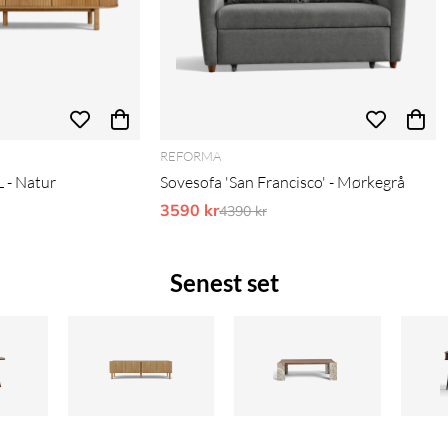
REFORMA
 - Natur
Sovesofa 'San Francisco' - Mørkegrå
pris:
3590 kr
Ordinarie pris:
4390 kr
Senest set