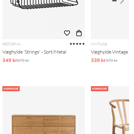
REFORMA
VINTAGE
★★★★★
Væghylde 'Strings' - Sort/Metal
Væghylde Vintage - 
349 kr
Ordinarie pris:
339 kr
Ordinarie pri
679 kr
379 kr
KAMPAGNE
KAMPAGNE