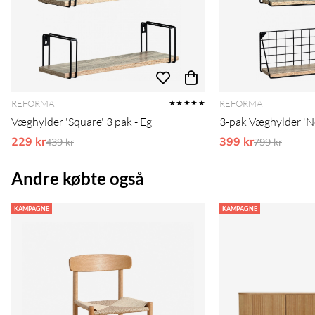
REFORMA
REFORMA
★★★★★
Væghylder 'Square' 3 pak - Eg
3-pak Væghylder 'Ne
229 kr
Ordinarie pris:
399 kr
Ordinarie pr
439 kr
799 kr
Andre købte også
KAMPAGNE
KAMPAGNE