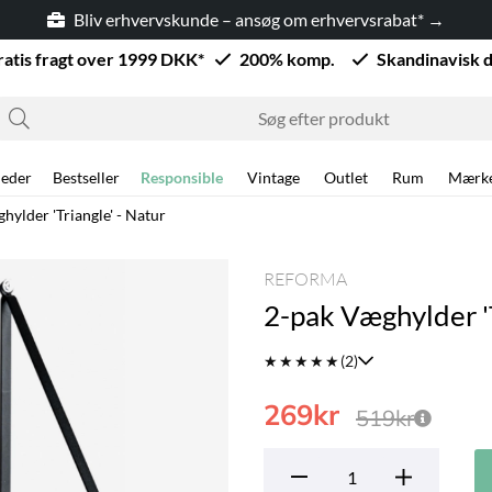
Bliv erhvervskunde – ansøg om erhvervsrabat* →
ratis fragt over 1999 DKK*
200% komp.
Skandinavisk 
eder
Bestseller
Responsible
Vintage
Outlet
Rum
Mærk
hylder 'Triangle' - Natur
REFORMA
2-pak Væghylder 'T
★
★
★
★
★
(2)
269
kr
519
kr