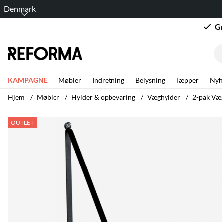
Denmark
G
KAMPAGNE
Møbler
Indretning
Belysning
Tæpper
Nyh
Hjem
Møbler
Hylder & opbevaring
Væghylder
2-pak Væg
Produktbilleder 2-pak Væghylder 'Triangle' - Natur
OUTLET