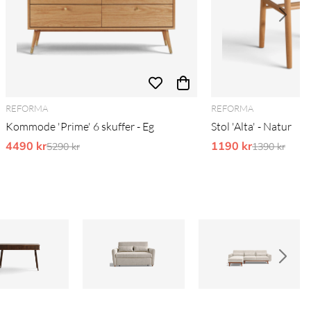
REFORMA
REFORMA
Kommode 'Prime' 6 skuffer - Eg
Stol 'Alta' - Natur
4490 kr
Ordinarie pris:
1190 kr
Ordinarie pr
5290 kr
1390 kr