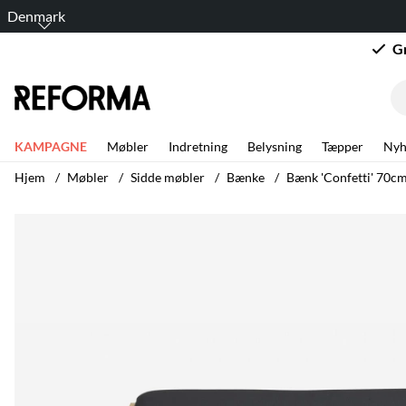
Denmark
G
KAMPAGNE
Møbler
Indretning
Belysning
Tæpper
Nyh
Hjem
Møbler
Sidde møbler
Bænke
Bænk 'Confetti' 70cm
Produktbilleder Bænk 'Confetti' 70cm - Eg/Sort