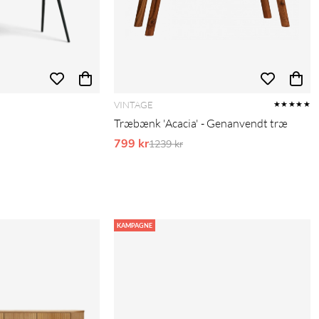
VINTAGE
★★★★★
Træbænk 'Acacia' - Genanvendt træ
pris:
799 kr
Ordinarie pris:
1239 kr
KAMPAGNE