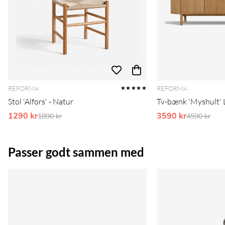
REFORMA
REFORMA
★★★★★
Stol 'Alfors' - Natur
Tv-bænk 'Myshult' L
1290 kr
Ordinarie pris:
3590 kr
Ordinarie 
1890 kr
4590 kr
Passer godt sammen med