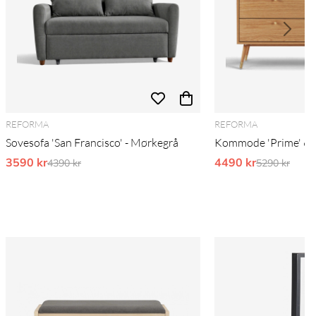
REFORMA
REFORMA
Sovesofa 'San Francisco' - Mørkegrå
Kommode 'Prime' 6 sk
3590 kr
Ordinarie pris:
4490 kr
Ordinarie pr
4390 kr
5290 kr