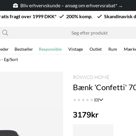
Bliv erhvervskunde – ansøg om erhvervsrabat* →
ratis fragt over 1999 DKK*
200% komp.
Skandinavisk 
eder
Bestseller
Responsible
Vintage
Outlet
Rum
Mærk
 - Eg/Sort
ROWICO HOME
Bænk 'Confetti' 7
★
★
★
★
★
(0)
3179
kr