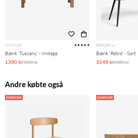
VINTAGE
REFORMA
★★★★★
Bænk 'Tuscany' - Vintage
Bænk 'Retro' - Sort
1390 kr
Ordinarie pris:
3249 kr
Ordinarie 
1990 kr
6489 kr
Andre købte også
KAMPAGNE
KAMPAGNE