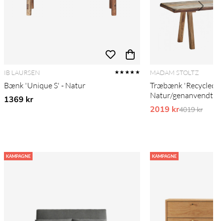
IB LAURSEN
MADAM STOLTZ
★★★★★
Bænk 'Unique S' - Natur
Træbænk 'Recycled' 
Natur/genanvendt t
1369 kr
2019 kr
Ordinarie pr
4019 kr
KAMPAGNE
KAMPAGNE