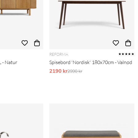
REFORMA
★★★★★
 - Natur
Spisebord 'Nordisk' 180x70cm - Valnød
pris:
2190 kr
Ordinarie pris:
2990 kr