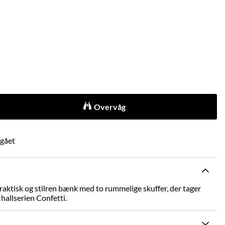
Overvåg
dgået
Praktisk og stilren bænk med to rummelige skuffer, der tager
 hallserien Confetti.