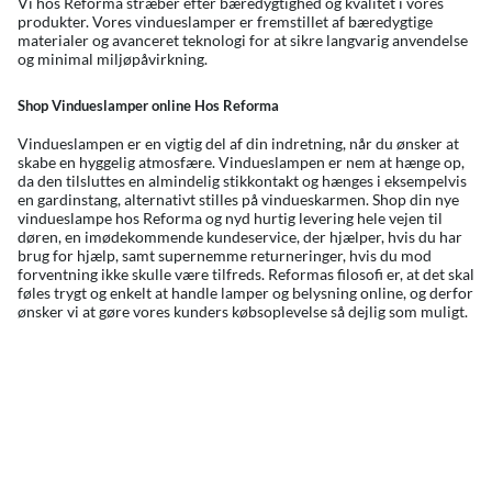
Vi hos Reforma stræber efter bæredygtighed og kvalitet i vores
produkter. Vores vindueslamper er fremstillet af bæredygtige
materialer og avanceret teknologi for at sikre langvarig anvendelse
og minimal miljøpåvirkning.
Shop Vindueslamper online Hos Reforma
Vindueslampen er en vigtig del af din indretning, når du ønsker at
skabe en hyggelig atmosfære. Vindueslampen er nem at hænge op,
da den tilsluttes en almindelig stikkontakt og hænges i eksempelvis
en gardinstang, alternativt stilles på vindueskarmen. Shop din nye
vindueslampe hos Reforma og nyd hurtig levering hele vejen til
døren, en imødekommende kundeservice, der hjælper, hvis du har
brug for hjælp, samt supernemme returneringer, hvis du mod
forventning ikke skulle være tilfreds. Reformas filosofi er, at det skal
føles trygt og enkelt at handle lamper og belysning online, og derfor
ønsker vi at gøre vores kunders købsoplevelse så dejlig som muligt.