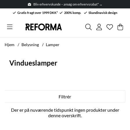
Bliv erhvervskunde – ansøg om erhvervsrabat* →
Gratis fragt over 1999 DKK*
200% komp.
Skandinavisk design
Ønskelis
Antal på 
.
Ind
Anta
.
Hjem
Belysning
Lamper
Vindueslamper
Filtrér
Produkter
Der er på nuværende tidspunkt ingen produkter under
denne overskrift.