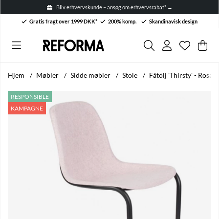
Bliv erhvervskunde – ansøg om erhvervsrabat* →
Gratis fragt over 1999 DKK*
200% komp.
Skandinavisk design
Ønskelis
Antal på 
.
Ind
Anta
.
Hjem
Møbler
Sidde møbler
Stole
Fåtölj 'Thirsty' - Rosa
Produktbilleder Fåtölj 'Thirsty' - Rosa
RESPONSIBLE
KAMPAGNE