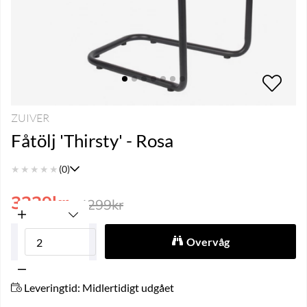
ZUIVER
Fåtölj 'Thirsty' - Rosa
★
★
★
★
★
(0)
3229
kr
4299
kr
Overvåg
Leveringtid:
Midlertidigt udgået