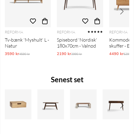
REFORMA
REFORMA
REFORMA
★★★★★
Tv-bænk 'Myshult' L -
Spisebord 'Nordisk'
Kommode 'P
Natur
180x70cm - Valnød
skuffer - Eg
3590 kr
Ordinarie pris:
2190 kr
Ordinarie pris:
4490 kr
Ordina
4590 kr
2990 kr
5290 k
Senest set