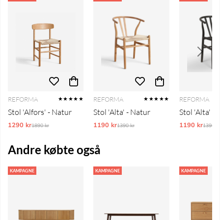
REFORMA
REFORMA
REFORMA
★★★★★
★★★★★
Stol 'Alfors' - Natur
Stol 'Alta' - Natur
Stol 'Alta' - 
1290 kr
Ordinarie pris:
1190 kr
Ordinarie pris:
1190 kr
Ordina
1890 kr
1390 kr
1390 k
Andre købte også
KAMPAGNE
KAMPAGNE
KAMPAGNE