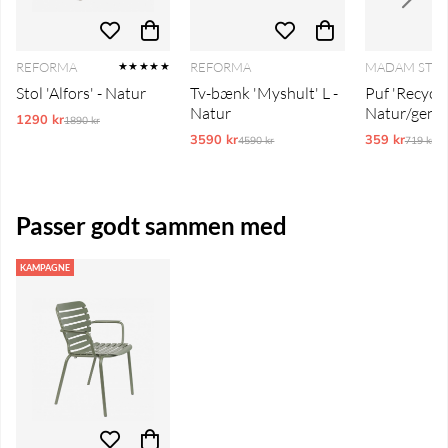
REFORMA
REFORMA
MADAM STO
★★★★★
Stol 'Alfors' - Natur
Tv-bænk 'Myshult' L -
Puf 'Recycle
Natur
Natur/genb
1290 kr
Ordinarie pris:
1890 kr
3590 kr
Ordinarie pris:
359 kr
Ordinar
4590 kr
719 kr
Passer godt sammen med
KAMPAGNE