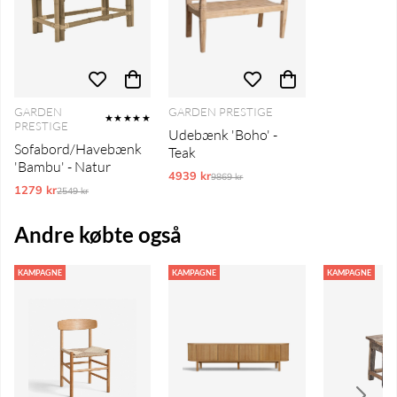
GARDEN
GARDEN PRESTIGE
★★★★★
PRESTIGE
Udebænk 'Boho' -
Sofabord/Havebænk
Teak
'Bambu' - Natur
4939 kr
Ordinarie pris:
9869 kr
1279 kr
Ordinarie pris:
2549 kr
Andre købte også
KAMPAGNE
KAMPAGNE
KAMPAGNE