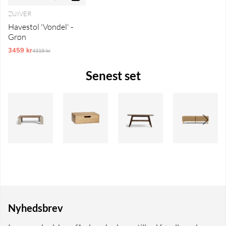
ZUIVER
Havestol 'Vondel' -
Grøn
3459 kr
Ordinarie pris:
4319 kr
Senest set
Nyhedsbrev