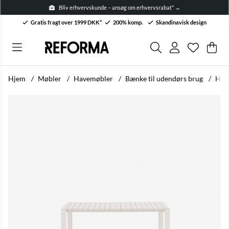
Bliv erhvervskunde – ansøg om erhvervsrabat* →
Gratis fragt over 1999 DKK*
200% komp.
Skandinavisk design
Ønskelis
Antal på 
.
Ind
Anta
.
Hjem
Møbler
Havemøbler
Bænke til udendørs brug
Havb
Produktbilleder Havbænk 'Vondel' - Hvid