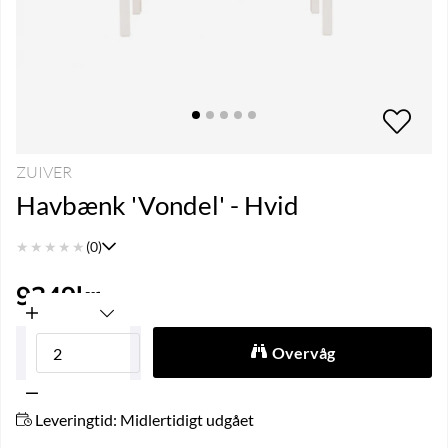
ZUIVER
Havbænk 'Vondel' - Hvid
★
★
★
★
★
(0)
9349
kr
Overvåg
Leveringtid:
Midlertidigt udgået