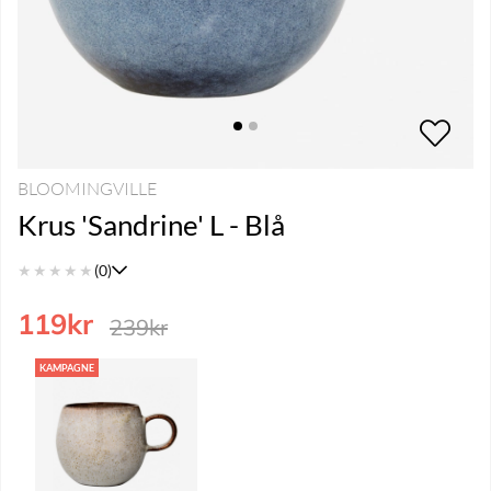
BLOOMINGVILLE
Krus 'Sandrine' L - Blå
★
★
★
★
★
(0)
119
kr
239
kr
KAMPAGNE