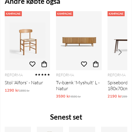
Andre købte også
KAMPAGNE
KAMPAGNE
KAMPAGNE
REFORMA
REFORMA
REFORMA
★★★★★
Stol 'Alfors' - Natur
Tv-bænk 'Myshult' L -
Spisebord '
Natur
180x70cm -
1290 kr
Ordinarie pris:
1890 kr
3590 kr
Ordinarie pris:
2190 kr
Ordina
4590 kr
2990 k
Senest set