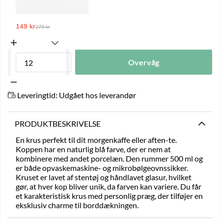
149 kr
Ordinarie pris:
279 kr
Overvåg
Leveringtid:
Udgået hos leverandør
PRODUKTBESKRIVELSE
En krus perfekt til dit morgenkaffe eller aften-te.
Koppen har en naturlig blå farve, der er nem at
kombinere med andet porcelæn. Den rummer 500 ml og
er både opvaskemaskine- og mikrobølgeovnssikker.
Kruset er lavet af stentøj og håndlavet glasur, hvilket
gør, at hver kop bliver unik, da farven kan variere. Du får
et karakteristisk krus med personlig præg, der tilføjer en
eksklusiv charme til borddækningen.