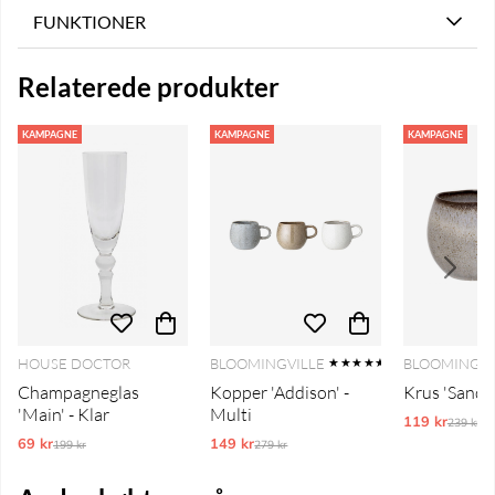
FUNKTIONER
Relaterede produkter
KAMPAGNE
KAMPAGNE
KAMPAGNE
HOUSE DOCTOR
BLOOMINGVILLE
BLOOMINGVI
★★★★★
Champagneglas
Kopper 'Addison' -
Krus 'Sandri
'Main' - Klar
Multi
119 kr
Ordinar
239 kr
69 kr
Ordinarie pris:
149 kr
Ordinarie pris:
199 kr
279 kr