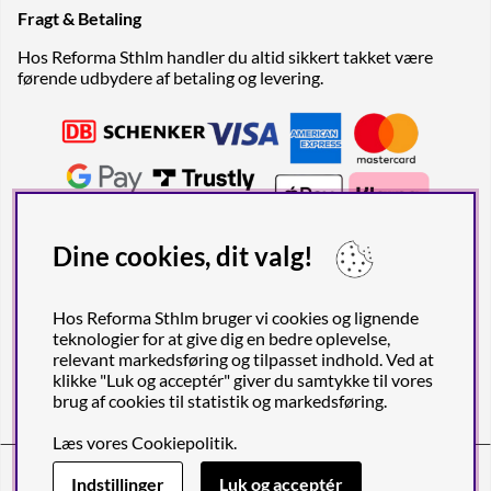
Fragt & Betaling
Hos Reforma Sthlm handler du altid sikkert takket være
førende udbydere af betaling og levering.
Dine cookies, dit valg!
Hos Reforma Sthlm bruger vi cookies og lignende
teknologier for at give dig en bedre oplevelse,
relevant markedsføring og tilpasset indhold. Ved at
klikke "Luk og acceptér" giver du samtykke til vores
brug af cookies til statistik og markedsføring.
Læs vores
Cookiepolitik
.
Reforma Sthlm AB (org. no. 556849-2606)
Engelbrektsgatan 29
(Note! Postal address only), SE-114 32
Indstillinger
Luk og acceptér