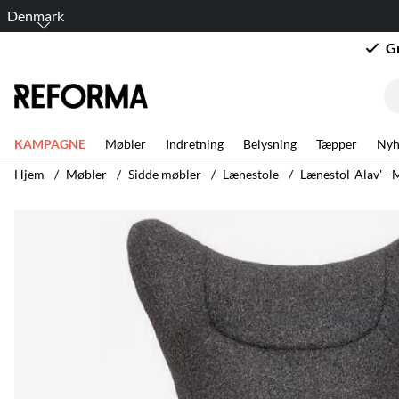
Denmark
G
KAMPAGNE
Møbler
Indretning
Belysning
Tæpper
Nyh
Hjem
Møbler
Sidde møbler
Lænestole
Lænestol 'Alav' -
Produktbilleder Lænestol 'Alav' - Mørkegrå