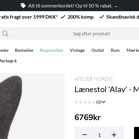
Alt til sommerbordet! Op til 50 % rabat. →
ratis fragt over 1999 DKK*
200% komp.
Skandinavisk 
eder
Bestseller
Responsible
Vintage
Outlet
Rum
Mærk
 Mørkegrå
ATELIER NORDIC
Lænestol 'Alav' - 
★
★
★
★
★
(0)
6769
kr