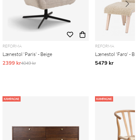
REFORMA
REFORMA
Lænestol 'Paris' - Beige
Lænestol 'Faro' - Br
2399 kr
Ordinarie pris:
5479 kr
4049 kr
KAMPAGNE
KAMPAGNE