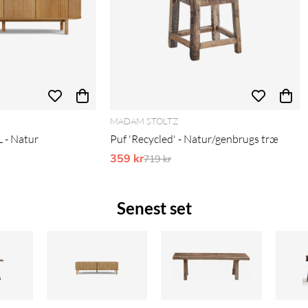
MADAM STOLTZ
 - Natur
Puf 'Recycled' - Natur/genbrugs træ
pris:
359 kr
Ordinarie pris:
719 kr
Senest set