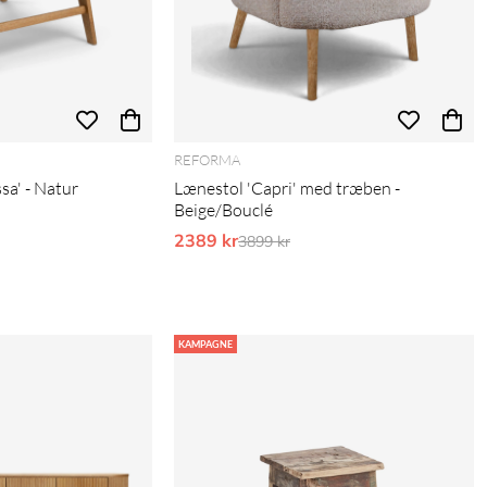
REFORMA
sa' - Natur
Lænestol 'Capri' med træben -
Beige/Bouclé
pris:
2389 kr
Ordinarie pris:
3899 kr
KAMPAGNE