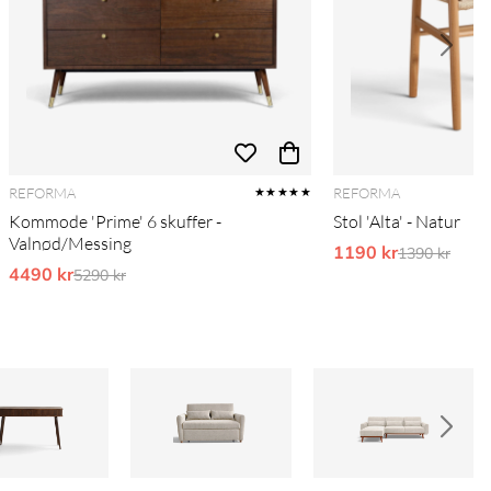
REFORMA
REFORMA
★★★★★
Kommode 'Prime' 6 skuffer -
Stol 'Alta' - Natur
Valnød/Messing
1190 kr
Ordinarie pr
1390 kr
4490 kr
Ordinarie pris:
5290 kr