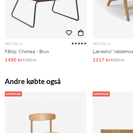
REFORMA
REFORMA
★★★★★
Fåtløj 'Chelsea' - Brun
Lænestol 'Valdemos
1490 kr
Ordinarie pris:
2317 kr
Ordinarie 
1790 kr
4159 kr
Andre købte også
KAMPAGNE
KAMPAGNE