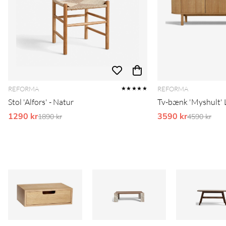
REFORMA
REFORMA
★★★★★
Stol 'Alfors' - Natur
Tv-bænk 'Myshult' L
1290 kr
Ordinarie pris:
3590 kr
Ordinarie 
1890 kr
4590 kr