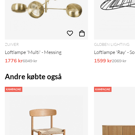
ZUIVER
GLOBEN LIGHTING
Loftlampe 'Multi' - Messing
Loftlampe 'Ray' - So
1776 kr
Ordinarie pris:
1599 kr
Ordinarie 
6849 kr
2069 kr
Andre købte også
KAMPAGNE
KAMPAGNE