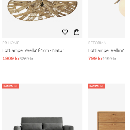
PR HOME
REFORMA
Loftlampe 'Wella' 81cm - Natur
Loftlampe 'Bellini' L
1909 kr
Ordinarie pris:
799 kr
Ordinarie pri
3269 kr
1199 kr
KAMPAGNE
KAMPAGNE