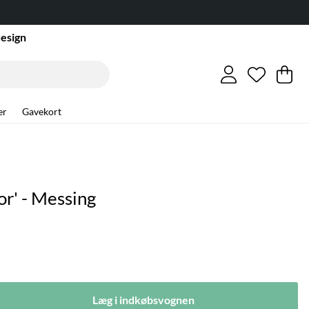
design
Ønskeli
Antal på
.
In
An
.
er
Gavekort
or' - Messing
Læg i indkøbsvognen