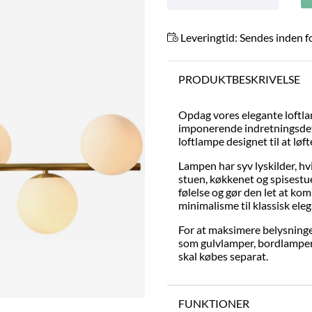
Leveringtid:
Sendes inden f
PRODUKTBESKRIVELSE
Opdag vores elegante loftla
imponerende indretningsdeta
loftlampe designet til at l
Lampen har syv lyskilder, hvi
stuen, køkkenet og spisestue
følelse og gør den let at ko
minimalisme til klassisk ele
For at maksimere belysningen
som gulvlamper, bordlamper
skal købes separat.
FUNKTIONER