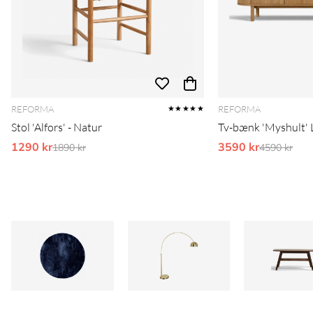
REFORMA
REFORMA
★★★★★
Stol 'Alfors' - Natur
Tv-bænk 'Myshult' L
1290 kr
Ordinarie pris:
3590 kr
Ordinarie 
1890 kr
4590 kr