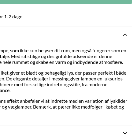
or 1-2 dage
mpe, som ikke kun belyser dit rum, men også fungerer som en
lje. Med sit stilige og designfulde udseende er denne
øfte hele rummet og skabe en varm og indbydende atmosfære.
lket giver et blødt og behageligt lys, der passer perfekt i både
n. De elegante detaljer i messing giver lampen en luksuriøs
mbinere med forskellige indretningsstile, fra moderne
gance.
s effekt anbefaler vi at indrette med en variation af lyskilder
 og væglamper. Bemærk, at pærer ikke medfølger i købet og