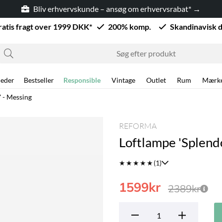
Bliv erhvervskunde – ansøg om erhvervsrabat* →
ratis fragt over 1999 DKK*
200% komp.
Skandinavisk 
eder
Bestseller
Responsible
Vintage
Outlet
Rum
Mærk
' - Messing
REFORMA
Loftlampe 'Splend
★
★
★
★
★
(1)
1599
kr
2389
kr