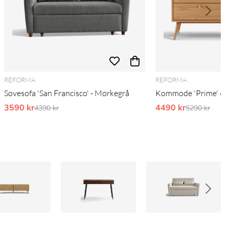
REFORMA
REFORMA
Sovesofa 'San Francisco' - Mørkegrå
Kommode 'Prime' 6 sk
3590 kr
Ordinarie pris:
4490 kr
Ordinarie pr
4390 kr
5290 kr