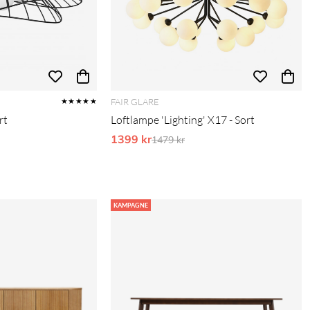
FAIR GLARE
★★★★★
rt
Loftlampe 'Lighting' X17 - Sort
pris:
1399 kr
Ordinarie pris:
1479 kr
KAMPAGNE