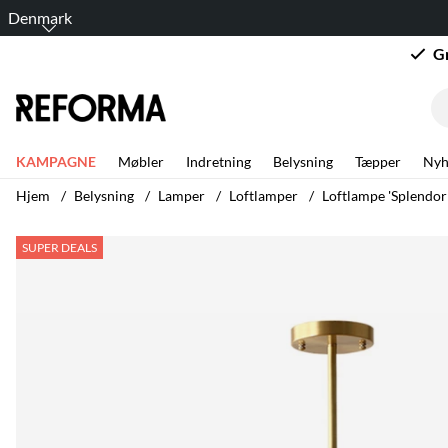
Denmark
G
KAMPAGNE
Møbler
Indretning
Belysning
Tæpper
Nyh
Hjem
Belysning
Lamper
Loftlamper
Loftlampe 'Splendor
Produktbilleder Loftlampe 'Splendor' - Messing
SUPER DEALS