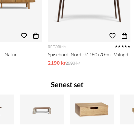
REFORMA
★★★★★
 - Natur
Spisebord 'Nordisk' 180x70cm - Valnød
pris:
2190 kr
Ordinarie pris:
2990 kr
Senest set