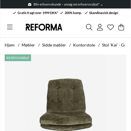
Bliv erhvervskunde – ansøg om erhvervsrabat* →
Gratis fragt over 1999 DKK*
200% komp.
Skandinavisk design
Ønskelis
Antal på 
.
Ind
Anta
.
Hjem
Møbler
Sidde møbler
Kontorstole
Stol 'Kai' - Grøn
Produktbilleder Stol 'Kai' - Grøn
RESPONSIBLE