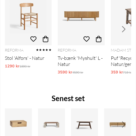
REFORMA
REFORMA
MADAM STO
★★★★★
Stol 'Alfors' - Natur
Tv-bænk 'Myshult' L -
Puf 'Recycle
Natur
Natur/genb
1290 kr
Ordinarie pris:
1890 kr
3590 kr
Ordinarie pris:
359 kr
Ordinar
4590 kr
719 kr
Senest set