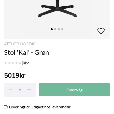
ATELIER NORDIC
Stol 'Kai' - Grøn
★
★
★
★
★
(0)
5019
kr
Overvåg
Leveringtid:
Udgået hos leverandør