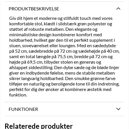
PRODUKTBESKRIVELSE
Giv dit hjem et moderne og stilfuldt touch med vores
komfortable stol, klædt i slidstærk grøn polyester og
støttet af robuste metalben. Den elegante og
minimalistiske design kombinerer komfort med
holdbarhed, hvilket gør den til et perfekt supplement i
stuen, soveværelset eller loungen. Med en sædedybde
på 52 cm, sædebredde på 72 cm og sædehøjde på 40 cm,
samt en total længde på 75,5 cm, bredde på 72 cm og
højde på 69,5 cm, tilbyder stolen en generøs og
afslappet siddestilling. Den dybe sæde og de bløde linjer
giver en indbydende følelse, mens de stabile metalben
sikrer langvarig holdbarhed. Den smukke grønne farve
tilføjer en naturlig og beroligende tone til din indretning,
perfekt for dig der ønsker at kombinere æstetik med
funktion.
FUNKTIONER
Relaterede produkter