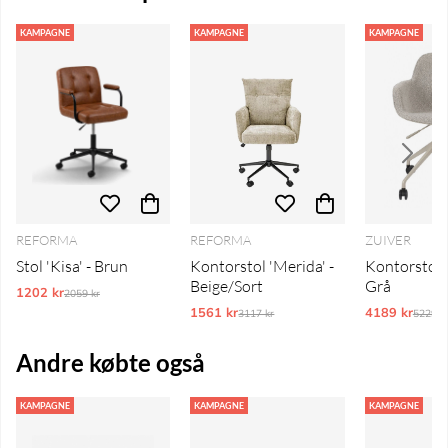
KAMPAGNE
KAMPAGNE
KAMPAGNE
REFORMA
REFORMA
ZUIVER
Stol 'Kisa' - Brun
Kontorstol 'Merida' -
Kontorstol '
Beige/Sort
Grå
1202 kr
Ordinarie pris:
2059 kr
1561 kr
Ordinarie pris:
4189 kr
Ordina
3117 kr
5229 k
Andre købte også
KAMPAGNE
KAMPAGNE
KAMPAGNE